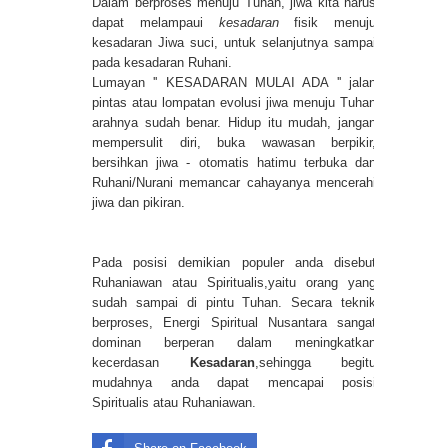
Dalam berproses menuju Tuhan, jiwa kita harus
dapat melampaui
kesadaran
fisik menuju
kesadaran Jiwa suci, untuk selanjutnya sampai
pada kesadaran Ruhani.
Lumayan '' KESADARAN MULAI ADA '' jalan
pintas atau lompatan evolusi jiwa menuju Tuhan
arahnya sudah benar. Hidup itu mudah, jangan
mempersulit diri, buka wawasan berpikir,
bersihkan jiwa - otomatis hatimu terbuka dan
Ruhani/Nurani memancar cahayanya mencerahi
jiwa dan pikiran.
Pada posisi demikian populer anda disebut
Ruhaniawan atau Spiritualis,yaitu orang yang
sudah sampai di pintu Tuhan. Secara teknik
berproses, Energi Spiritual Nusantara sangat
dominan berperan dalam meningkatkan
kecerdasan
Kesadaran
,sehingga begitu
mudahnya anda dapat mencapai posisi
Spiritualis atau Ruhaniawan.