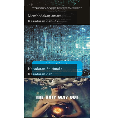
Membedakan antara
Kesadaran dan Pik...
Kesadaran Spiritual :
Kesadaran dan...