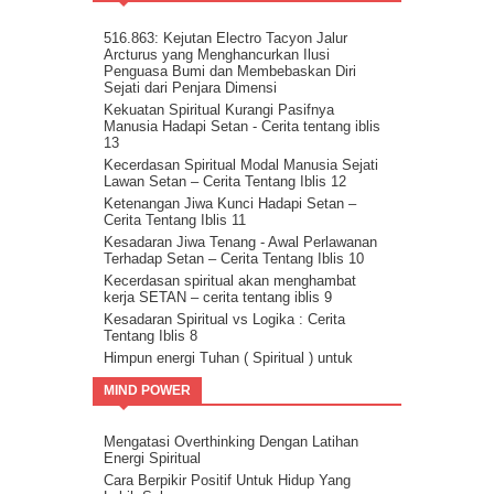
Kita Adalah Bagian Dari Puzle Kosmik
Buanglah Belenggu Diri Palsu itu..
516.863: Kejutan Electro Tacyon Jalur
Arcturus yang Menghancurkan Ilusi
Pertanyaan untuk Dipertimbangkan.
Penguasa Bumi dan Membebaskan Diri
Ini Bisa Jadi Hidup Yang Mudah
Sejati dari Penjara Dimensi
Kekuatan Spiritual Kurangi Pasifnya
Manusia Hadapi Setan - Cerita tentang iblis
13
Kecerdasan Spiritual Modal Manusia Sejati
Lawan Setan – Cerita Tentang Iblis 12
Ketenangan Jiwa Kunci Hadapi Setan –
Cerita Tentang Iblis 11
Kesadaran Jiwa Tenang - Awal Perlawanan
Terhadap Setan – Cerita Tentang Iblis 10
Kecerdasan spiritual akan menghambat
kerja SETAN – cerita tentang iblis 9
Kesadaran Spiritual vs Logika : Cerita
Tentang Iblis 8
Himpun energi Tuhan ( Spiritual ) untuk
kalahkan Setan – Cerita tentang iblis 7
MIND POWER
Cara kalahkan setan dengan kristalisasi
Firman Tuhan – cerita tentang iblis 6
Guru Sejati Sadarkan Manusia Untuk
Mengatasi Overthinking Dengan Latihan
Melawan Iblis : Cerita Tentang Iblis 5
Energi Spiritual
Cahaya Allah untuk melawan setan : cerita
Cara Berpikir Positif Untuk Hidup Yang
tentang iblis 4