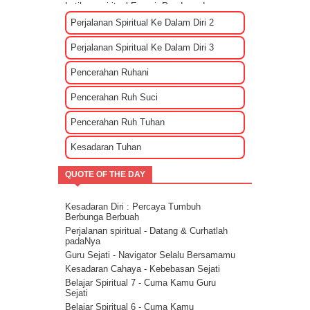
Latihan spiritual Energi: Panduan dan
Sharing rileksasi energi
Perjalanan Spiritual Ke Dalam Diri 2
Bagaimana Cara Mengenali EGO?
Tips Membuat Rencana Hidup Selagi
Perjalanan Spiritual Ke Dalam Diri 3
Masih Muda
Penyebab Terjadinya Masalah Dalam
Pencerahan Ruhani
Kehidupan Part 2
Penyebab Terjadinya Masalah Dalam
Pencerahan Ruh Suci
Kehidupan Part 1
Kekuatan Hati Kunci Langgengnya Suatu
Pencerahan Ruh Tuhan
Hubungan
Mencari Cinta Sejati Untuk Masa Depan
Kesadaran Tuhan
Mencari Arti Cinta Sejati Dalam Sebuah
Hubungan
QUOTE OF THE DAY
Cara Menenangkan Pikiran Saat Galau
Cara Mengendalikan Emosi Dengan
Menghapuskan Energi Negatif
Kesadaran Diri : Percaya Tumbuh
Cara Mengatasi Depresi Menggunakan
Berbunga Berbuah
Energi
Perjalanan spiritual - Datang & Curhatlah
Energi Kasih Sayang - Tehnik Double Pink
padaNya
Guru Sejati - Navigator Selalu Bersamamu
Kesadaran Cahaya - Kebebasan Sejati
Belajar Spiritual 7 - Cuma Kamu Guru
Sejati
Belajar Spiritual 6 - Cuma Kamu