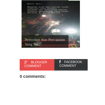
Bersyukur Atas Pencapaian
Yang Ter...
FACEBOOK
BLOGGER
COMMENT
COMMENT
0 comments: