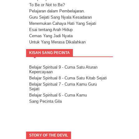
To Be or Not to Be?
Pelajaran dalam Pembelajaran.
Guru Sejati Sang Nyala Kesadaran
Menemukan Cahaya Hati Yang Sejati
Esai tentang Arah Hidup
Cemas Yang Jadi Nyata
Untuk Yang Merasa Dikalahkan
Corona dan Congorna
KISAH SANG PECINTA
Kita semua adalah saluran berkat
Esai tentang Ketersediaan.
Rencana Agung
Belajar Spiritual 9 - Cuma Satu Aturan
Kepercayaan
Milikilah Kepercayaan penuh kepada
Kekuatan Iman.
Belajar Spiritual 8 - Cuma Satu Kitab Sejati
Bakatmu.
Belajar Spiritual 7 - Cuma Kamu Guru
Sejati
Janji Pelajaran untuk kemandirian Jiwa
Belajar Spiritual 6 - Cuma Kamu
Spiritualitas Kehidupan
Sang Pecinta Gila
Arahkan Perhatianmu Ke Dalam
Mitra Kekal Kita Untuk Wujudkan Misi
Hidup
8 Langkah Menuju Conscious Co-creation.
Tuhan Tidak Akan Pernah
Meninggalkanmu.
STORY OF THE DEVIL
Tentang Aspirasi.