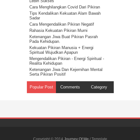
Lebih Sukses
Ilmu Spiritual Untuk Melawan Iblis : Cerita
Cara Menghilangkan Covid Dari Pikiran
Tentang Iblis 3
Tips Kendalikan Kekuatan Alam Bawah
Cerita Tentang Iblis 2 – Kecerdasan
Sadar
Spiritual Adalah Musuh Iblis
Cara Mengendalikan Pikiran Negatif
Cerita Tentang Iblis Bagian 1
Rahasia Kekuatan Pikiran Murni
Ketenangan Jiwa Buat Pikiran Pasrah
Pada Kehidupan.
Kekuatan Pikiran Manusia + Energi
Spiritual Wujudkan Apapun
Mengendalikan Pikiran - Energi Spiritual -
Realita Kehidupan
Ketenangan Jiwa Dan Kejernihan Mental
Serta Pikiran Positif
Energi Spiritual Mengendalikan Pikiran Dari
Masalah
Popular Post
Comments
Category
Pikiran Positif Membuat Kehidupan Positif
- Hukum Tarik Menarik
Kekuatan Pikiran Positif - Hukum Tindakan
Rahasia Kekuatan Pikiran – Hukum
Getaran
Kekuatan Pikiran Manusia - Hukum
Kesatuan Ilahi ( Onenes )
Cara Mengendalikan Pikiran – Harapan dan
Kenyataan 15
Copyright © 2014
Journey Of Me
/ Template