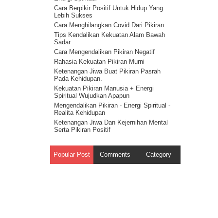
Melawan Iblis : Cerita Tentang Iblis 5
Cara Berpikir Positif Untuk Hidup Yang
 melalui
Cahaya Allah untuk melawan setan :
Lebih Sukses
cerita tentang iblis 4
Cara Menghilangkan Covid Dari Pikiran
ita
Ilmu Spiritual Untuk Melawan Iblis : Cerita
Tips Kendalikan Kekuatan Alam Bawah
Tentang Iblis 3
Sadar
n Tuhan
Cerita Tentang Iblis 2 – Kecerdasan
Cara Mengendalikan Pikiran Negatif
Spiritual Adalah Musuh Iblis
Rahasia Kekuatan Pikiran Murni
Cerita Tentang Iblis Bagian 1
diri.
Ketenangan Jiwa Buat Pikiran Pasrah
Pada Kehidupan.
Kekuatan Pikiran Manusia + Energi
lah
Spiritual Wujudkan Apapun
haya
Mengendalikan Pikiran - Energi Spiritual -
Tak Tau
Realita Kehidupan
Ketenangan Jiwa Dan Kejernihan Mental
angnya
Serta Pikiran Positif
Energi Spiritual Mengendalikan Pikiran
yesal
Dari Masalah
Popular Post
Comments
Category
Pikiran Positif Membuat Kehidupan
sofi
Positif - Hukum Tarik Menarik
Kekuatan Pikiran Positif - Hukum
n Tuhan
Tindakan
kesadaran
Rahasia Kekuatan Pikiran – Hukum
alsu
Getaran
i
Kekuatan Pikiran Manusia - Hukum
Kesatuan Ilahi ( Onenes )