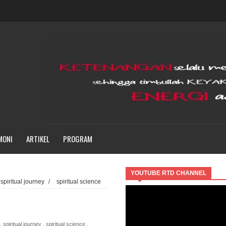
MONI
ARTIKEL
PROGRAM
YOUTUBE RTD CHANNEL
spiritual journey
/
spiritual science
,
spiritual journey
,
spiritual science
,