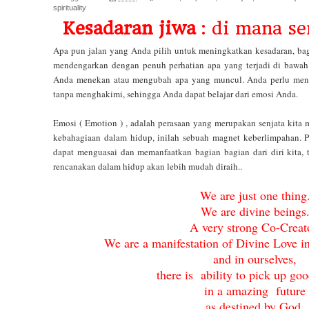
spirituality
Kesadaran jiwa
: di mana s
Apa pun jalan yang Anda pilih untuk meningkatkan kesadaran, bag
mendengarkan dengan penuh perhatian apa yang terjadi di bawa
Anda menekan atau mengubah apa yang muncul. Anda perlu mend
tanpa menghakimi, sehingga Anda dapat belajar dari emosi Anda.
Emosi ( Emotion ) , adalah perasaan yang merupakan senjata kita 
kebahagiaan dalam hidup, inilah sebuah magnet keberlimpahan. Per
dapat menguasai dan memanfaatkan bagian bagian dari diri kita, 
rencanakan dalam hidup akan lebih mudah diraih..
We are just one thing
We are divine beings
A very strong Co-Creat
We are a manifestation of Divine Love i
and in ourselves
,
there is
ability to pick up goo
in a
amazing
future
as destined by God.