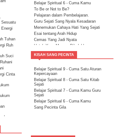
lam
Belajar Spiritual 6 - Cuma Kamu
a
To Be or Not to Be?
)
Pelajaran dalam Pembelajaran.
n
Guru Sejati Sang Nyala Kesadaran
a Sesuatu
erahan
Menemukan Cahaya Hati Yang Sejati
 Energi
Esai tentang Arah Hidup
uh Tuhan
Cemas Yang Jadi Nyata
ergi Ruh
Untuk Yang Merasa Dikalahkan
Corona dan Congorna
KISAH SANG PECINTA
Ruh Suci
Kita semua adalah saluran berkat
i Ruhani
Esai tentang Ketersediaan.
ani
Belajar Spiritual 9 - Cuma Satu Aturan
Rencana Agung
Kepercayaan
rgi Cinta
Milikilah Kepercayaan penuh kepada
Belajar Spiritual 8 - Cuma Satu Kitab
Kekuatan Iman.
Sejati
Hukum
Bakatmu.
Belajar Spiritual 7 - Cuma Kamu Guru
Janji Pelajaran untuk kemandirian Jiwa
Sejati
Hukum
Spiritualitas Kehidupan
Belajar Spiritual 6 - Cuma Kamu
Arahkan Perhatianmu Ke Dalam
pan
Sang Pecinta Gila
Mitra Kekal Kita Untuk Wujudkan Misi
Hidup
sarkan
8 Langkah Menuju Conscious Co-
creation.
kum
Tuhan Tidak Akan Pernah