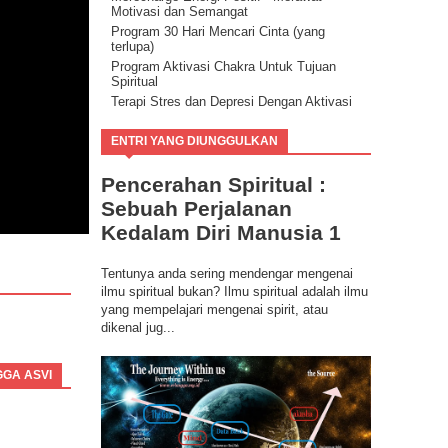
Motivasi dan Semangat
Program 30 Hari Mencari Cinta (yang
terlupa)
Program Aktivasi Chakra Untuk Tujuan
Spiritual
Terapi Stres dan Depresi Dengan Aktivasi
Potensi Energi Positif
Program Buang Sial untuk Datangkan
ENTRI YANG DIUNGGULKAN
Keberuntungan & Kesuksesan dalam
Hidup
Pencerahan Spiritual :
Ilmu Spiritual Berbasis Energi Kesadaran
Sebuah Perjalanan
Program Coaching Holistic, Positif
Consciousness for Success
Kedalam Diri Manusia 1
Tentunya anda sering mendengar mengenai
ilmu spiritual bukan? Ilmu spiritual adalah ilmu
yang mempelajari mengenai spirit, atau
dikenal jug...
GGA ASVI