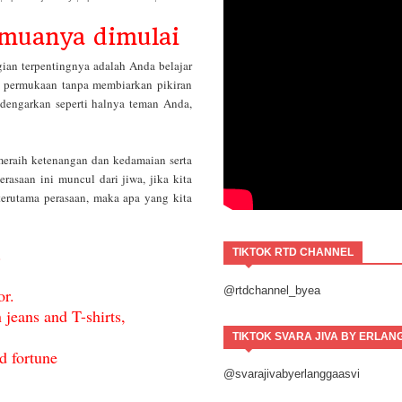
emuanya dimulai
ian terpentingnya adalah Anda belajar
h permukaan tanpa membiarkan pikiran
engarkan seperti halnya teman Anda,
meraih ketenangan dan kedamaian serta
asaan ini muncul dari jiwa, jika kita
terutama perasaan, maka apa yang kita
.
TIKTOK RTD CHANNEL
.
@rtdchannel_byea
or.
n
jeans
and T-shirts,
TIKTOK SVARA JIVA BY ERLAN
d fortune
@svarajivabyerlanggaasvi