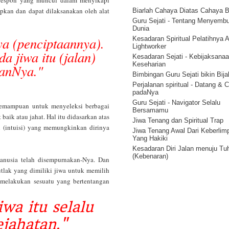
Menjadi Pribadi Yang Lebih Bai
apkan dan dapat dilaksanakan oleh alat
Hukum Penyesuaian - Korespon
Biarlah Cahaya Diatas Cahaya B
Kekuatan Pikiran Positif - Huku
Guru Sejati - Tentang Menyemb
Tindakan
Dunia
a (penciptaannya).
Rahasia Kekuatan Pikiran – Hu
Kesadaran Spiritual Pelatihnya 
Getaran
Lightworker
 jiwa itu (jalan)
Kekuatan Pikiran Manusia - Hu
Kesadaran Sejati - Kebijaksana
Kesatuan Ilahi ( Onenes )
Keseharian
aanNya."
12 Hukum Energi Alam Semesta
Bimbingan Guru Sejati bikin Bij
Perjalanan spiritual - Datang & 
padaNya
Guru Sejati - Navigator Selalu
 kemampuan untuk menyeleksi berbagai
Bersamamu
baik atau jahat. Hal itu didasarkan atas
Jiwa Tenang dan Spiritual Trap
 (intuisi) yang memungkinkan dirinya
Jiwa Tenang Awal Dari Keberlim
Yang Hakiki
Kesadaran Diri Jalan menuju Tu
(Kebenaran)
anusia telah disempurnakan-Nya. Dan
Tantangan besar.
tlak yang dimiliki jiwa untuk memilih
Kenali Pola Ilahiah 1
 melakukan sesuatu yang bertentangan
Pencerahan Hidup : Stop Introsp
Mulailah Mengamati
wa itu selalu
Aliran Energi Spiritual Adalah S
Kreasi
jahatan."
Membedakan antara Kesadaran 