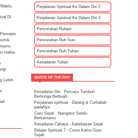
Sharing rileksasi energi
 Waktu
Perjalanan Spiritual Ke Dalam Diri 2
Bagaimana Cara Mengenali EGO?
Tips Membuat Rencana Hidup Selagi
ual Di
Masih Muda
Perjalanan Spiritual Ke Dalam Diri 3
Penyebab Terjadinya Masalah Dalam
Kehidupan Part 2
Pencerahan Ruhani
 Persepsi
Penyebab Terjadinya Masalah Dalam
Kehidupan Part 1
Pencerahan Ruh Suci
Kosmik
Kekuatan Hati Kunci Langgengnya Suatu
uniamu
Hubungan
Pencerahan Ruh Tuhan
i realita
Mencari Cinta Sejati Untuk Masa Depan
Kesadaran Tuhan
Mencari Arti Cinta Sejati Dalam Sebuah
a
Hubungan
ergi
Cara Menenangkan Pikiran Saat Galau
QUOTE OF THE DAY
Cara Mengendalikan Emosi Dengan
ng Lebih
Menghapuskan Energi Negatif
Cara Mengatasi Depresi Menggunakan
a
Kesadaran Diri : Percaya Tumbuh
Energi
Berbunga Berbuah
Energi Kasih Sayang - Tehnik Double
lah
Perjalanan spiritual - Datang & Curhatlah
Pink
padaNya
Guru Sejati - Navigator Selalu
Bersamamu
nkarnasi
Kesadaran Cahaya - Kebebasan Sejati
Belajar Spiritual 7 - Cuma Kamu Guru
Sejati
petunjuk