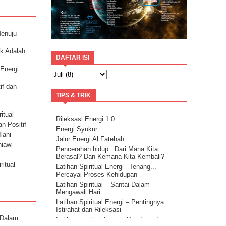
Menuju
ak Adalah
DAFTAR ISI
 Energi
if dan
TIPS & TRIK
itual
Rileksasi Energi 1.0
an Positif
Energi Syukur
lahi
Jalur Energi Al Fatehah
niawi
Pencerahan hidup : Dari Mana Kita
Berasal? Dan Kemana Kita Kembali?
ritual
Latihan Spiritual Energi –Tenang...
Percayai Proses Kehidupan
Latihan Spiritual – Santai Dalam
Mengawali Hari
Latihan Spiritual Energi – Pentingnya
Istirahat dan Rileksasi
 Dalam
Latihan spiritual Energi: Panduan dan