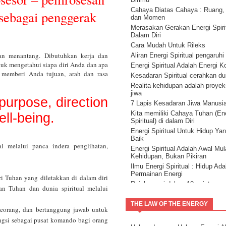
Cahaya Diatas Cahaya : Ruang,
 sebagai penggerak
dan Momen
Merasakan Gerakan Energi Spirit
Dalam Diri
Cara Mudah Untuk Rileks
dan menantang. Dibutuhkan kerja dan
Aliran Energi Spiritual pengaruhi
k mengetahui siapa diri Anda dan apa
Energi Spiritual Adalah Energi 
 memberi Anda tujuan, arah dan rasa
Kesadaran Spiritual cerahkan d
Realita kehidupan adalah proyeks
jiwa
purpose, direction
7 Lapis Kesadaran Jiwa Manusi
Kita memiliki Cahaya Tuhan (En
ll-being.
Spiritual) di dalam Diri
Energi Spiritual Untuk Hidup Ya
Baik
al melalui panca indera penglihatan,
Energi Spiritual Adalah Awal Mul
Kehidupan, Bukan Pikiran
Ilmu Energi Spiritual : Hidup Ada
Permainan Energi
ri Tuhan yang diletakkan di dalam diri
Reinkarnasi dalam 10 point
an Tuhan dan dunia spiritual melalui
Kehidupan dan Reinkarnasi ( rei
3 )
THE LAW OF THE ENERGY
eseorang, dan bertanggung jawab untuk
Kecerdasan Spiritual
ungsi sebagai pusat komando bagi orang
Hidup sukses dengan membaca 