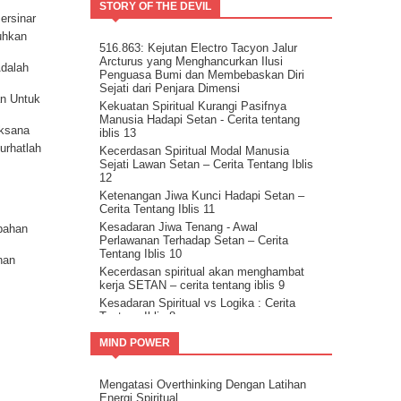
Meninggalkanmu.
k dengan
STORY OF THE DEVIL
densi
ersinar
Tentang Aspirasi.
m
uhkan
Kita Adalah Bagian Dari Puzle Kosmik
516.863: Kejutan Electro Tacyon Jalur
Buanglah Belenggu Diri Palsu itu..
Arcturus yang Menghancurkan Ilusi
kum
Adalah
Pertanyaan untuk Dipertimbangkan.
Penguasa Bumi dan Membebaskan Diri
Sejati dari Penjara Dimensi
Ini Bisa Jadi Hidup Yang Mudah
kum
an Untuk
Kekuatan Spiritual Kurangi Pasifnya
Manusia Hadapi Setan - Cerita tentang
aksana
iblis 13
Curhatlah
Kecerdasan Spiritual Modal Manusia
Sejati Lawan Setan – Cerita Tentang Iblis
12
Ketenangan Jiwa Kunci Hadapi Setan –
Cerita Tentang Iblis 11
Kesadaran Jiwa Tenang - Awal
pahan
Perlawanan Terhadap Setan – Cerita
Tentang Iblis 10
han
Kecerdasan spiritual akan menghambat
kerja SETAN – cerita tentang iblis 9
Kesadaran Spiritual vs Logika : Cerita
Tentang Iblis 8
eksi –
Himpun energi Tuhan ( Spiritual ) untuk
MIND POWER
kalahkan Setan – Cerita tentang iblis 7
umber
Cara kalahkan setan dengan kristalisasi
Firman Tuhan – cerita tentang iblis 6
Mengatasi Overthinking Dengan Latihan
dan
Guru Sejati Sadarkan Manusia Untuk
Energi Spiritual