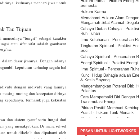
Hukum Irama – Hukum Energi A
alam semesta ( Part 2 )
ndirinya; keduanya mencari jiwa untuk
Semesta
Hidup Sukses Dengan Membac
Hukum Karma
Petunjuk Alam Semesta ( Part 1 
Memahami Hukum Alam Denga
Mengenal Jati Diri Manusia
Mengamati Sifat Alamiah Segal
Kesadaran Spiritual Kunci Penc
ak Tau Tujuan
Cahaya Diatas Cahaya - Praktisi
Dunia
Ruh Tuhan
i munculnya “fungsi” sebagai karakter
Ilmu Ketuhanan - Pencerahan R
ngsi atau sifat sifat adalah gambaran
Tingkatan Spiritual - Praktisi En
n jiwa.
Suci
Cahaya Spiritual - Pencerahan 
 di dalam dasar jiwanya. Dengan adanya
Energi Spiritual : Praktisi Energ
gambil keputusan terhadap segala hal
Ilmu Spiritual - Pencerahan Ruh
Kunci Hidup Bahagia adalah Ene
& Kasih Sayang
Mengembangkan Potensi Diri: 
ndividu dengan individu yang lainnya
Polaritas
wa masing-masing dan kecepatan dirinya
Cara Memperbaiki Diri Dengan 
ng kepadanya. Termasuk juga kekuatan
Transmutasi Energi
Pikiran Positif Membuat Kehidu
Positif - Hukum Tarik Menarik
Membuat Rencana Hidup Berda
a dan sistem syaraf serta fungsi dari
Hukum Kompensasi.
uan yang menakjubkan. Di mana sel-sel
Cara Hidup Bahagia dengan Hu
PESAN UNTUK LIGHTWORKER
uar, untuk dikelola dan dipahami oleh
Sebab dan Akibat
 respon yang muncul dalam menyikapi