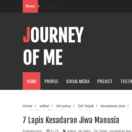
News
Loading…
JOURNEY
OF ME
HOME
PROFILE
SOCIAL MEDIA
PROJECT
TESTI
Home
/
artikel
/
diri palsu
/
Diri Sejati
/
kesadaran jiwa
/
/
spirituality
/
7 Lapis Kesadaran Jiwa Manusia
7 Lapis Kesadaran Jiwa Manusia
Erlangga Asvi
21.29
artikel
,
diri palsu
,
Diri Sejati
,
kesadaran jiwa