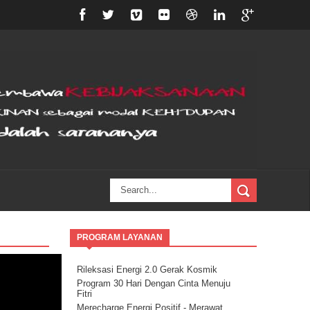
PROGRAM LAYANAN
Rileksasi Energi 2.0 Gerak Kosmik
Program 30 Hari Dengan Cinta Menuju
Fitri
Merecharge Energi Positif - Merawat