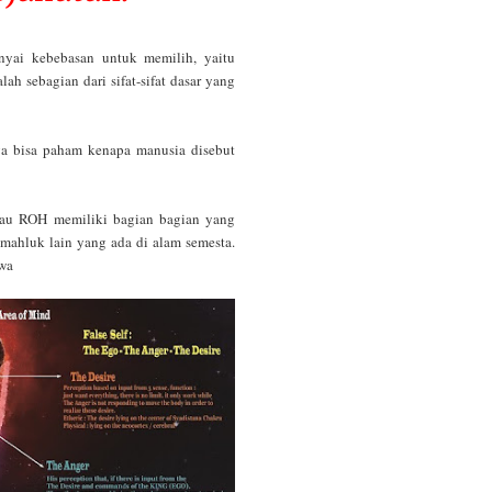
Pikiran?
Masuk pada Kesadaran Spiritual
Rilekasi Energi
yai kebebasan untuk memilih, yaitu
Ilmu spiritual cahaya membuat k
ah sebagian dari sifat-sifat dasar yang
Mengikuti kehendak Tuhan
Kesadaran Spiritual – Kehadira
dalam diri manusia
Kedamaian di bumi di mulai dari
ga bisa paham kenapa manusia disebut
kedamaian di dalam hati kita sen
Kowekiaku
Pekerja Cahaya - Ayo Bertindak
atau ROH memiliki bagian bagian yang
Lightworkers – Sang Pekerja Ca
mahluk lain yang ada di alam semesta.
Kesadaran Jiwa tak Aktif Maka 
Tujuan
iwa
Guru Sejati Muncul Melalui Dat
Kesadaran
Temui Guru Sejati Agar Tak Men
Kemudian
Kenal Tuhan akan mengubah filo
kehidupan
Kesadaran Diri Dalam Permaina
Kembali kepada Tuhan dengan 
Diri Sejati untuk melawan Diri P
Ilmu Spiritual Untuk Transformas
Kesadaran