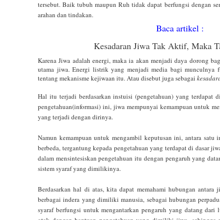
tersebut. Baik tubuh maupun Ruh tidak dapat berfungsi dengan se
arahan dan tindakan.
Baca artikel :
Kesadaran Jiwa Tak Aktif, Maka T
Karena Jiwa adalah energi, maka ia akan menjadi daya dorong bag
utama jiwa. Energi listrik yang menjadi media bagi munculnya fu
tentang mekanisme kejiwaan itu. Atau disebut juga sebagai
kesadara
Hal itu terjadi berdasarkan instuisi (pengetahuan) yang terdapat
pengetahuan(informasi) ini, jiwa mempunyai kemampuan untuk men
yang terjadi dengan dirinya.
Namun kemampuan untuk mengambil keputusan ini, antara satu i
berbeda, tergantung kepada pengetahuan yang terdapat di dasar ji
dalam mensintesiskan pengetahuan itu dengan pengaruh yang data
sistem syaraf yang dimilikinya.
Berdasarkan hal di atas, kita dapat memahami hubungan antara jiw
berbagai indera yang dimiliki manusia, sebagai hubungan perpad
syaraf berfungsi untuk mengantarkan pengaruh yang datang dari l
otak dengan bantuan pengetahuan yang dimiliki jiwa, sehingga