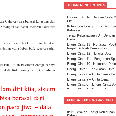
30 HARI MENCARI CINTA
Program 30 Hari Dengan Cinta 
kan Cahaya yang berasal langsung dari
Fitri
 ataupun tak sadar, membuat diri kita
Kolaborasi Energi Cinta Dan Bij
Kebaikan
Terapi Kebahagiaan Diri Dengan
Cinta
i celana jeans dan kaus , dan di dalam
Energi Cinta 13 - Perasaan Posit
 depan yang lebih baik seperti sudah
Negatif Adalah Pembimbing
Energi Cinta 12 – Energi Doa
Energi Cinta 11 – Pengertian Spir
Energi Cinta 10 - Kekuatan Pikir
ri kita, itulah kekuatan energi cahaya
Energi Cinta 9 - Kekuatan Cinta I
takdir, itulah energi yang tak terbatas
Energi Cinta 8 – Cinta Semu Du
Energi Cinta 7 – Cinta Sejati
Energi Cinta 6 – Energi Cinta Spi
am diri kita, sistem
Energi Cinta 5 - Getaran Cinta
bisa berasal dari :
Energi Cinta 4 – Sifat Cinta
Energi Cinta 3 – Anahata ON
SPIRITUAL ENERGY JOURNEY
an pada jiwa – data
Energi Cinta 2 - Kekuatan Niat
Ikuti Gerakan Energi Kehidupan
osesor – pemrosesan
Dirimu