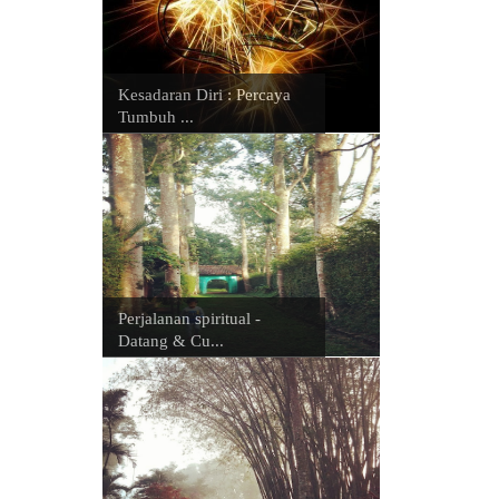
Kesadaran Diri : Percaya
Tumbuh ...
Perjalanan spiritual -
Datang & Cu...