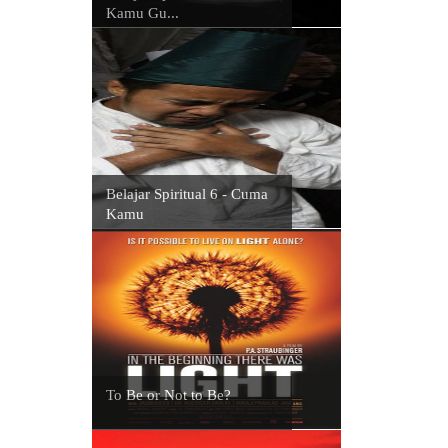
Kamu Gu...
Belajar Spiritual 6 - Cuma
Kamu
To Be or Not to Be?