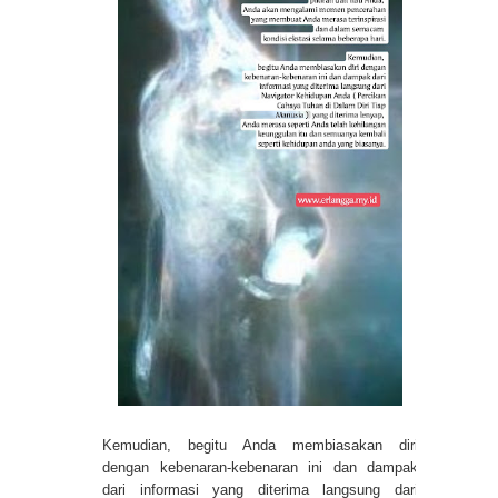
Kemudian, begitu Anda membiasakan diri
dengan kebenaran-kebenaran ini dan dampak
dari informasi yang diterima langsung dari