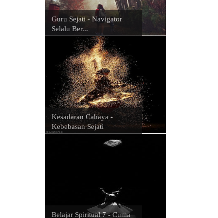
Guru Sejati - Navigator
Selalu Ber...
Kesadaran Cahaya -
Kebebasan Sejati
Belajar Spiritual 7 - Cuma