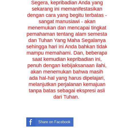
Segera, kepribadian Anda yang
sekarang ini memanifestasikan
dengan cara yang begitu terbatas -
sangat manusiawi - akan
menemukan dan mencapai tingkat
pemahaman tentang alam semesta
dan Tuhan Yang Maha Segalanya
sehingga hari ini Anda bahkan tidak
mampu memahami. Dan, beberapa
saat kemudian kepribadian ini,
penuh dengan kebijaksanaan ilahi,
akan menemukan bahwa masih
ada hal-hal yang harus dipelajari,
melanjutkan perjalanan kemajuan
tanpa batas sebagai ekspresi asli
dari Tuhan.
Share on Facebook