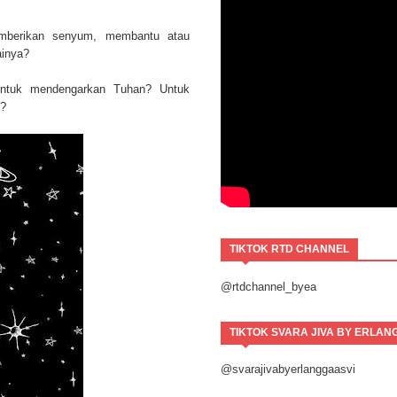
mberikan senyum, membantu atau
ainya?
Untuk mendengarkan Tuhan? Untuk
u?
TIKTOK RTD CHANNEL
@rtdchannel_byea
TIKTOK SVARA JIVA BY ERLAN
@svarajivabyerlanggaasvi