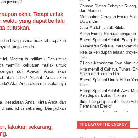
ngan jiwamu?
Cahaya Diatas Cahaya : Ruang,
dan Momen
aupun akhir. Tetapi untuk
Merasakan Gerakan Energi Spirit
h waktu yang dapat berlalu
Dalam Diri
da putuskan
Cara Mudah Untuk Rileks
.
Aliran Energi Spiritual pengaruhi
Energi Spiritual Adalah Energi 
udah hilang. Anda tidak tahu apakah
Kesadaran Spiritual cerahkan d
nya di tangan Anda.
Realita kehidupan adalah proyeks
jiwa
t ini. Momen Itu milikmu. Dan untuk
7 Lapis Kesadaran Jiwa Manusi
da memiliki kekuatan mutlak untuk
Kita memiliki Cahaya Tuhan (En
dengan itu? Apakah Anda akan
Spiritual) di dalam Diri
at atau tidak? Apakah Anda akan
Energi Spiritual Untuk Hidup Ya
Anda? Atau Anda akan melakukannya
Baik
Energi Spiritual Adalah Awal Mul
Kehidupan, Bukan Pikiran
Ilmu Energi Spiritual : Hidup Ada
a, kesadaran Anda, cinta Anda dan
Permainan Energi
di sini, fokus sekarang. Dan jadikan
Reinkarnasi dalam 10 point
Kehidupan dan Reinkarnasi ( rei
3 )
THE LAW OF THE ENERGY
an, lakukan sekarang.
Kecerdasan Spiritual
ng.
Hidup sukses dengan membaca 