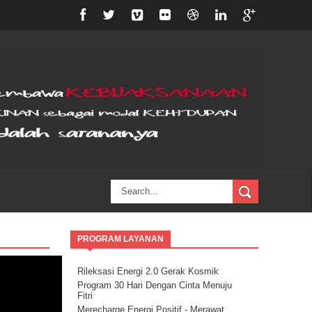
PROGRAM LAYANAN
Rileksasi Energi 2.0 Gerak Kosmik
Program 30 Hari Dengan Cinta Menuju
Fitri
Merecharge Energi Positif - Merawat