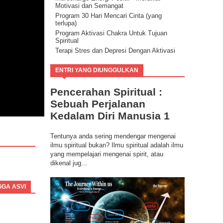
Motivasi dan Semangat
Program 30 Hari Mencari Cinta (yang
terlupa)
Program Aktivasi Chakra Untuk Tujuan
Spiritual
Terapi Stres dan Depresi Dengan Aktivasi
Potensi Energi Positif
Program Buang Sial untuk Datangkan
ENTRI YANG DIUNGGULKAN
Keberuntungan & Kesuksesan dalam
Hidup
Pencerahan Spiritual :
Ilmu Spiritual Berbasis Energi Kesadaran
Sebuah Perjalanan
Program Coaching Holistic, Positif
Consciousness for Success
Kedalam Diri Manusia 1
Tentunya anda sering mendengar mengenai
ilmu spiritual bukan? Ilmu spiritual adalah ilmu
yang mempelajari mengenai spirit, atau
dikenal jug...
GGA ASVI