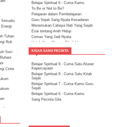
lam
Belajar Spiritual 6 - Cuma Kamu
a
To Be or Not to Be?
)
Pelajaran dalam Pembelajaran.
n
Guru Sejati Sang Nyala Kesadaran
a Sesuatu
erahan
Menemukan Cahaya Hati Yang Sejati
 Energi
Esai tentang Arah Hidup
uh Tuhan
Cemas Yang Jadi Nyata
ergi Ruh
Untuk Yang Merasa Dikalahkan
Corona dan Congorna
KISAH SANG PECINTA
Ruh Suci
Kita semua adalah saluran berkat
i Ruhani
Esai tentang Ketersediaan.
ani
Belajar Spiritual 9 - Cuma Satu Aturan
Rencana Agung
Kepercayaan
rgi Cinta
Milikilah Kepercayaan penuh kepada
Belajar Spiritual 8 - Cuma Satu Kitab
Kekuatan Iman.
Sejati
Hukum
Bakatmu.
Belajar Spiritual 7 - Cuma Kamu Guru
Janji Pelajaran untuk kemandirian Jiwa
Sejati
Hukum
Spiritualitas Kehidupan
Belajar Spiritual 6 - Cuma Kamu
Arahkan Perhatianmu Ke Dalam
pan
Sang Pecinta Gila
Mitra Kekal Kita Untuk Wujudkan Misi
Hidup
sarkan
8 Langkah Menuju Conscious Co-
creation.
kum
Tuhan Tidak Akan Pernah