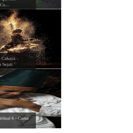
Pikiran?
Cu...
Masuk pada Kesadaran Spiritual
Rilekasi Energi
Ilmu spiritual cahaya membuat k
Mengikuti kehendak Tuhan
Kesadaran Spiritual – Kehadira
dalam diri manusia
Kedamaian di bumi di mulai dari
kedamaian di dalam hati kita sen
Kowekiaku
Pekerja Cahaya - Ayo Bertindak
 Cahaya -
Lightworkers – Sang Pekerja Ca
 Sejati
Kesadaran Jiwa tak Aktif Maka 
Tujuan
Guru Sejati Muncul Melalui Dat
Kesadaran
Temui Guru Sejati Agar Tak Men
Kemudian
Kenal Tuhan akan mengubah filo
kehidupan
Kesadaran Diri Dalam Permaina
Kembali kepada Tuhan dengan 
iritual 6 - Cuma
Diri Sejati untuk melawan Diri P
Ilmu Spiritual Untuk Transformas
Kesadaran