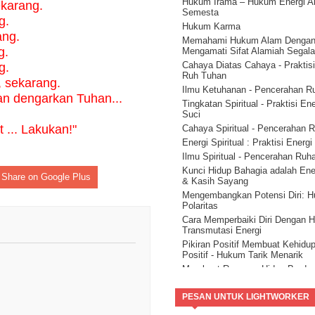
Hukum Irama – Hukum Energi A
karang.
alam semesta ( Part 2 )
Semesta
Hidup Sukses Dengan Membac
g.
Hukum Karma
Petunjuk Alam Semesta ( Part 1 
ang.
Memahami Hukum Alam Denga
Mengenal Jati Diri Manusia
g.
Mengamati Sifat Alamiah Segal
Kesadaran Spiritual Kunci Penc
Cahaya Diatas Cahaya - Praktisi
g.
Dunia
Ruh Tuhan
i, sekarang.
Ilmu Ketuhanan - Pencerahan R
n dengarkan Tuhan...
Tingkatan Spiritual - Praktisi En
Suci
 ... Lakukan!"
Cahaya Spiritual - Pencerahan 
Energi Spiritual : Praktisi Energ
Ilmu Spiritual - Pencerahan Ruh
Kunci Hidup Bahagia adalah Ene
Share on Google Plus
& Kasih Sayang
Mengembangkan Potensi Diri: 
Polaritas
Cara Memperbaiki Diri Dengan 
Transmutasi Energi
Pikiran Positif Membuat Kehidu
Positif - Hukum Tarik Menarik
Membuat Rencana Hidup Berda
Hukum Kompensasi.
Cara Hidup Bahagia dengan Hu
PESAN UNTUK LIGHTWORKER
Sebab dan Akibat