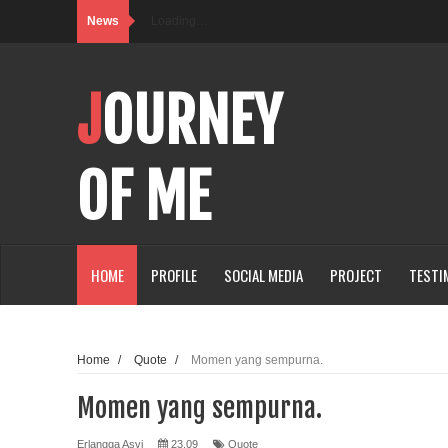
News
Loading…
JOURNEY
OF ME
HOME
PROFILE
SOCIAL MEDIA
PROJECT
TESTI
Home
/
Quote
/
Momen yang sempurna.
Momen yang sempurna.
Erlangga Asvi
23.09
Quote