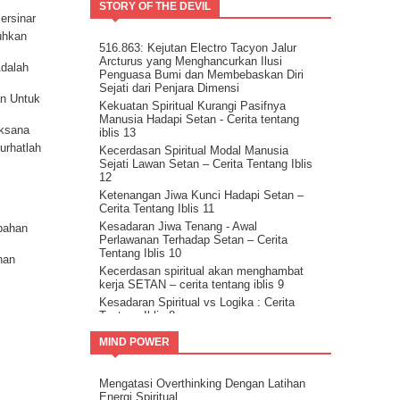
Meninggalkanmu.
k dengan
STORY OF THE DEVIL
densi
ersinar
Tentang Aspirasi.
m
uhkan
Kita Adalah Bagian Dari Puzle Kosmik
516.863: Kejutan Electro Tacyon Jalur
Buanglah Belenggu Diri Palsu itu..
Arcturus yang Menghancurkan Ilusi
kum
Adalah
Pertanyaan untuk Dipertimbangkan.
Penguasa Bumi dan Membebaskan Diri
Sejati dari Penjara Dimensi
Ini Bisa Jadi Hidup Yang Mudah
kum
an Untuk
Kekuatan Spiritual Kurangi Pasifnya
Manusia Hadapi Setan - Cerita tentang
aksana
iblis 13
Curhatlah
Kecerdasan Spiritual Modal Manusia
Sejati Lawan Setan – Cerita Tentang Iblis
12
Ketenangan Jiwa Kunci Hadapi Setan –
Cerita Tentang Iblis 11
Kesadaran Jiwa Tenang - Awal
pahan
Perlawanan Terhadap Setan – Cerita
Tentang Iblis 10
han
Kecerdasan spiritual akan menghambat
kerja SETAN – cerita tentang iblis 9
Kesadaran Spiritual vs Logika : Cerita
Tentang Iblis 8
eksi –
Himpun energi Tuhan ( Spiritual ) untuk
MIND POWER
kalahkan Setan – Cerita tentang iblis 7
umber
Cara kalahkan setan dengan kristalisasi
Firman Tuhan – cerita tentang iblis 6
Mengatasi Overthinking Dengan Latihan
dan
Guru Sejati Sadarkan Manusia Untuk
Energi Spiritual