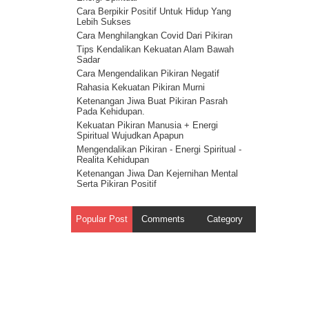
Melawan Iblis : Cerita Tentang Iblis 5
Cara Berpikir Positif Untuk Hidup Yang
 melalui
Cahaya Allah untuk melawan setan :
Lebih Sukses
cerita tentang iblis 4
Cara Menghilangkan Covid Dari Pikiran
ita
Ilmu Spiritual Untuk Melawan Iblis : Cerita
Tips Kendalikan Kekuatan Alam Bawah
Tentang Iblis 3
Sadar
n Tuhan
Cerita Tentang Iblis 2 – Kecerdasan
Cara Mengendalikan Pikiran Negatif
Spiritual Adalah Musuh Iblis
Rahasia Kekuatan Pikiran Murni
Cerita Tentang Iblis Bagian 1
diri.
Ketenangan Jiwa Buat Pikiran Pasrah
Pada Kehidupan.
Kekuatan Pikiran Manusia + Energi
lah
Spiritual Wujudkan Apapun
haya
Mengendalikan Pikiran - Energi Spiritual -
Tak Tau
Realita Kehidupan
Ketenangan Jiwa Dan Kejernihan Mental
angnya
Serta Pikiran Positif
Energi Spiritual Mengendalikan Pikiran
yesal
Dari Masalah
Popular Post
Comments
Category
Pikiran Positif Membuat Kehidupan
sofi
Positif - Hukum Tarik Menarik
Kekuatan Pikiran Positif - Hukum
n Tuhan
Tindakan
kesadaran
Rahasia Kekuatan Pikiran – Hukum
alsu
Getaran
i
Kekuatan Pikiran Manusia - Hukum
Kesatuan Ilahi ( Onenes )