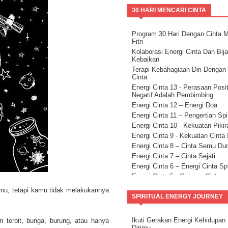
30 HARI MENCARI CINTA
Program 30 Hari Dengan Cinta 
Fitri
Kolaborasi Energi Cinta Dan Bij
Kebaikan
Terapi Kebahagiaan Diri Dengan
Cinta
Energi Cinta 13 - Perasaan Posit
Negatif Adalah Pembimbing
Energi Cinta 12 – Energi Doa
Energi Cinta 11 – Pengertian Spir
Energi Cinta 10 - Kekuatan Pikir
Energi Cinta 9 - Kekuatan Cinta I
Energi Cinta 8 – Cinta Semu Du
Energi Cinta 7 – Cinta Sejati
Energi Cinta 6 – Energi Cinta Spi
Energi Cinta 5 - Getaran Cinta
Energi Cinta 4 – Sifat Cinta
imu, tetapi kamu tidak melakukannya
Energi Cinta 3 – Anahata ON
SPIRITUAL ENERGY JOURNEY
Energi Cinta 2 - Kekuatan Niat
Ikuti Gerakan Energi Kehidupan
 terbit, bunga, burung, atau hanya
Dirimu