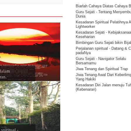
Menjadi Pribadi Yang Lebih Bai
Hukum Penyesuaian - Korespon
Biarlah Cahaya Diatas Cahaya B
Kekuatan Pikiran Positif - Huku
Guru Sejati - Tentang Menyemb
Tindakan
Dunia
Rahasia Kekuatan Pikiran – Hu
Kesadaran Spiritual Pelatihnya 
Getaran
Lightworker
Kekuatan Pikiran Manusia - Hu
Kesadaran Sejati - Kebijaksana
Kesatuan Ilahi ( Onenes )
Keseharian
12 Hukum Energi Alam Semesta
Bimbingan Guru Sejati bikin Bij
Perjalanan spiritual - Datang & 
padaNya
Guru Sejati - Navigator Selalu
Bersamamu
Jiwa Tenang dan Spiritual Trap
 dalam
Jiwa Tenang Awal Dari Keberlim
ran.
Yang Hakiki
Kesadaran Diri Jalan menuju Tu
(Kebenaran)
Tantangan besar.
Kenali Pola Ilahiah 1
Pencerahan Hidup : Stop Introsp
Mulailah Mengamati
Aliran Energi Spiritual Adalah S
Kreasi
Membedakan antara Kesadaran 
spiritual -