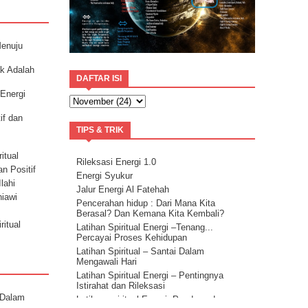
Menuju
ak Adalah
DAFTAR ISI
 Energi
if dan
TIPS & TRIK
itual
Rileksasi Energi 1.0
an Positif
Energi Syukur
lahi
Jalur Energi Al Fatehah
niawi
Pencerahan hidup : Dari Mana Kita
Berasal? Dan Kemana Kita Kembali?
ritual
Latihan Spiritual Energi –Tenang...
Percayai Proses Kehidupan
Latihan Spiritual – Santai Dalam
Mengawali Hari
Latihan Spiritual Energi – Pentingnya
Istirahat dan Rileksasi
 Dalam
Latihan spiritual Energi: Panduan dan