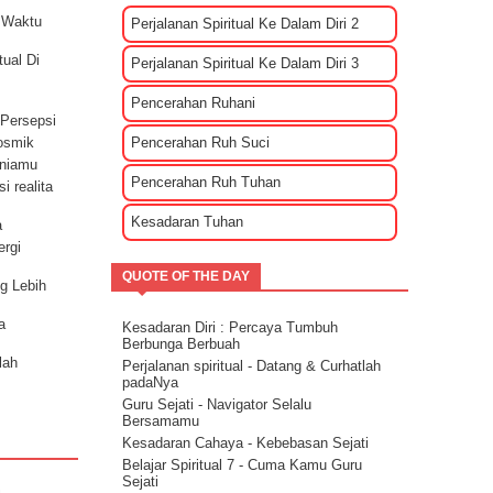
Sharing rileksasi energi
 Waktu
Perjalanan Spiritual Ke Dalam Diri 2
Bagaimana Cara Mengenali EGO?
Tips Membuat Rencana Hidup Selagi
ual Di
Masih Muda
Perjalanan Spiritual Ke Dalam Diri 3
Penyebab Terjadinya Masalah Dalam
Kehidupan Part 2
Pencerahan Ruhani
 Persepsi
Penyebab Terjadinya Masalah Dalam
Kehidupan Part 1
Pencerahan Ruh Suci
Kosmik
Kekuatan Hati Kunci Langgengnya Suatu
uniamu
Hubungan
Pencerahan Ruh Tuhan
i realita
Mencari Cinta Sejati Untuk Masa Depan
Kesadaran Tuhan
Mencari Arti Cinta Sejati Dalam Sebuah
a
Hubungan
ergi
Cara Menenangkan Pikiran Saat Galau
QUOTE OF THE DAY
Cara Mengendalikan Emosi Dengan
ng Lebih
Menghapuskan Energi Negatif
Cara Mengatasi Depresi Menggunakan
a
Kesadaran Diri : Percaya Tumbuh
Energi
Berbunga Berbuah
Energi Kasih Sayang - Tehnik Double
lah
Perjalanan spiritual - Datang & Curhatlah
Pink
padaNya
Guru Sejati - Navigator Selalu
Bersamamu
nkarnasi
Kesadaran Cahaya - Kebebasan Sejati
Belajar Spiritual 7 - Cuma Kamu Guru
Sejati
petunjuk