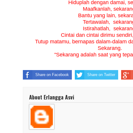
Hiduplah dengan damai, se
Maafkanlah, sekaran
Bantu yang lain, sekar
Tertawalah,
sekaran
Istirahatlah,
sekaran
Cintai dan cintai dirimu sendir
Tutup matamu, bernapas dalam-dalam da
Sekarang.
"Sekarang adalah saat yang tepat
Share on Facebook
Share on Twitter
About Erlangga Asvi