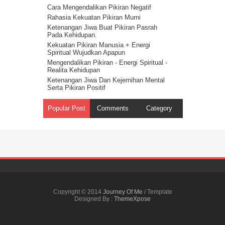
Spiritual Adalah Musuh Iblis
Cara Mengendalikan Pikiran Negatif
Cerita Tentang Iblis Bagian 1
Rahasia Kekuatan Pikiran Murni
Ketenangan Jiwa Buat Pikiran Pasrah
Pada Kehidupan.
Kekuatan Pikiran Manusia + Energi
Spiritual Wujudkan Apapun
Mengendalikan Pikiran - Energi Spiritual -
Realita Kehidupan
Ketenangan Jiwa Dan Kejernihan Mental
Serta Pikiran Positif
Energi Spiritual Mengendalikan Pikiran Dari
Masalah
Popular Post
Comments
Category
Pikiran Positif Membuat Kehidupan Positif
- Hukum Tarik Menarik
Kekuatan Pikiran Positif - Hukum Tindakan
Rahasia Kekuatan Pikiran – Hukum
Getaran
Kekuatan Pikiran Manusia - Hukum
Kesatuan Ilahi ( Onenes )
Cara Mengendalikan Pikiran – Harapan dan
Kenyataan 15
Copyright © 2014
Journey Of Me
/ Template
Kekuatan Pikiran Manusia - Harapan Dan
Designed By :
ThemeXpose
Kenyataan 12
Harapan dan Kenyataan 3 - Ketenangan
Hati & Pikiran