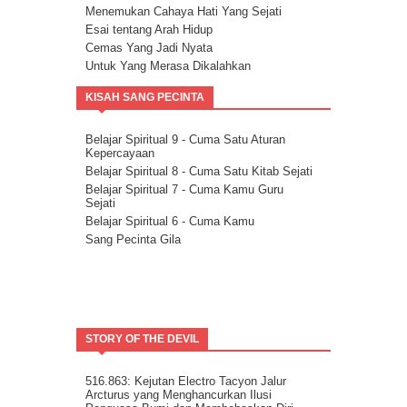
Menemukan Cahaya Hati Yang Sejati
Esai tentang Arah Hidup
Cemas Yang Jadi Nyata
Untuk Yang Merasa Dikalahkan
Corona dan Congorna
KISAH SANG PECINTA
Kita semua adalah saluran berkat
Esai tentang Ketersediaan.
Rencana Agung
Belajar Spiritual 9 - Cuma Satu Aturan
Kepercayaan
Milikilah Kepercayaan penuh kepada
Kekuatan Iman.
Belajar Spiritual 8 - Cuma Satu Kitab Sejati
Bakatmu.
Belajar Spiritual 7 - Cuma Kamu Guru
Sejati
Janji Pelajaran untuk kemandirian Jiwa
Belajar Spiritual 6 - Cuma Kamu
Spiritualitas Kehidupan
Sang Pecinta Gila
Arahkan Perhatianmu Ke Dalam
Mitra Kekal Kita Untuk Wujudkan Misi
Hidup
8 Langkah Menuju Conscious Co-creation.
Tuhan Tidak Akan Pernah
Meninggalkanmu.
STORY OF THE DEVIL
Tentang Aspirasi.
Kita Adalah Bagian Dari Puzle Kosmik
Buanglah Belenggu Diri Palsu itu..
516.863: Kejutan Electro Tacyon Jalur
Arcturus yang Menghancurkan Ilusi
Pertanyaan untuk Dipertimbangkan.