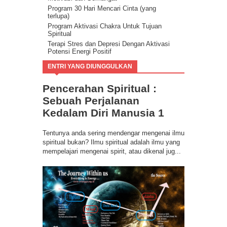
Program 30 Hari Mencari Cinta (yang
terlupa)
Program Aktivasi Chakra Untuk Tujuan
Spiritual
Terapi Stres dan Depresi Dengan Aktivasi
Potensi Energi Positif
Program Buang Sial untuk Datangkan
ENTRI YANG DIUNGGULKAN
Keberuntungan & Kesuksesan dalam Hidup
Ilmu Spiritual Berbasis Energi Kesadaran
Pencerahan Spiritual :
Program Coaching Holistic, Positif
Consciousness for Success
Sebuah Perjalanan
Kedalam Diri Manusia 1
Tentunya anda sering mendengar mengenai ilmu
spiritual bukan? Ilmu spiritual adalah ilmu yang
mempelajari mengenai spirit, atau dikenal jug...