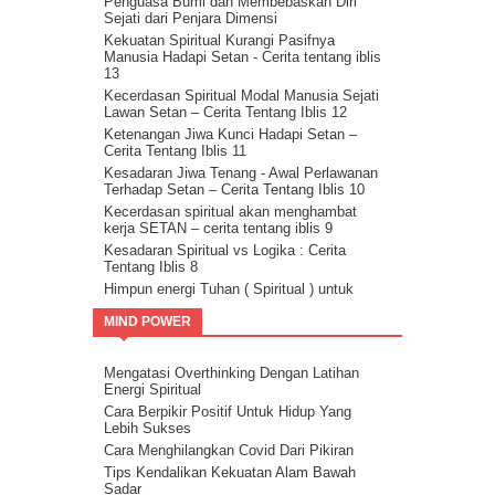
Penguasa Bumi dan Membebaskan Diri
Ini Bisa Jadi Hidup Yang Mudah
Sejati dari Penjara Dimensi
Kekuatan Spiritual Kurangi Pasifnya
Manusia Hadapi Setan - Cerita tentang iblis
13
Kecerdasan Spiritual Modal Manusia Sejati
Lawan Setan – Cerita Tentang Iblis 12
Ketenangan Jiwa Kunci Hadapi Setan –
Cerita Tentang Iblis 11
Kesadaran Jiwa Tenang - Awal Perlawanan
Terhadap Setan – Cerita Tentang Iblis 10
Kecerdasan spiritual akan menghambat
kerja SETAN – cerita tentang iblis 9
Kesadaran Spiritual vs Logika : Cerita
Tentang Iblis 8
Himpun energi Tuhan ( Spiritual ) untuk
kalahkan Setan – Cerita tentang iblis 7
MIND POWER
Cara kalahkan setan dengan kristalisasi
Firman Tuhan – cerita tentang iblis 6
Guru Sejati Sadarkan Manusia Untuk
Mengatasi Overthinking Dengan Latihan
Melawan Iblis : Cerita Tentang Iblis 5
Energi Spiritual
Cahaya Allah untuk melawan setan : cerita
Cara Berpikir Positif Untuk Hidup Yang
tentang iblis 4
Lebih Sukses
Ilmu Spiritual Untuk Melawan Iblis : Cerita
Cara Menghilangkan Covid Dari Pikiran
Tentang Iblis 3
Tips Kendalikan Kekuatan Alam Bawah
Cerita Tentang Iblis 2 – Kecerdasan
Sadar