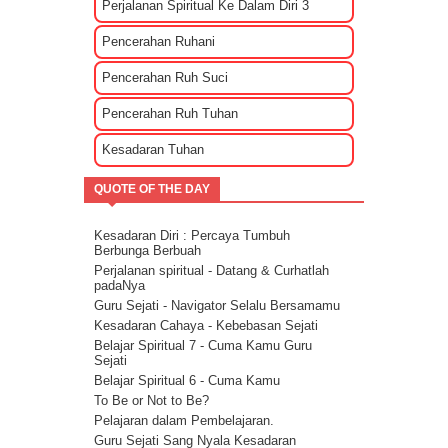
Tips Membuat Rencana Hidup Selagi
Perjalanan Spiritual Ke Dalam Diri 3
Masih Muda
Penyebab Terjadinya Masalah Dalam
Pencerahan Ruhani
Kehidupan Part 2
Penyebab Terjadinya Masalah Dalam
Pencerahan Ruh Suci
Kehidupan Part 1
Kekuatan Hati Kunci Langgengnya Suatu
Pencerahan Ruh Tuhan
Hubungan
Mencari Cinta Sejati Untuk Masa Depan
Kesadaran Tuhan
Mencari Arti Cinta Sejati Dalam Sebuah
Hubungan
QUOTE OF THE DAY
Cara Menenangkan Pikiran Saat Galau
Cara Mengendalikan Emosi Dengan
Menghapuskan Energi Negatif
Kesadaran Diri : Percaya Tumbuh
Cara Mengatasi Depresi Menggunakan
Berbunga Berbuah
Energi
Perjalanan spiritual - Datang & Curhatlah
Energi Kasih Sayang - Tehnik Double Pink
padaNya
Guru Sejati - Navigator Selalu Bersamamu
Kesadaran Cahaya - Kebebasan Sejati
Belajar Spiritual 7 - Cuma Kamu Guru
Sejati
Belajar Spiritual 6 - Cuma Kamu
To Be or Not to Be?
Pelajaran dalam Pembelajaran.
Guru Sejati Sang Nyala Kesadaran