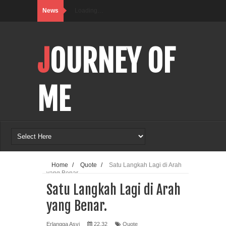
News
Loading…
JOURNEY OF
ME
Home
/
Quote
/
Satu Langkah Lagi di Arah
yang Benar.
Satu Langkah Lagi di Arah
yang Benar.
Erlangga Asvi
22.32
Quote