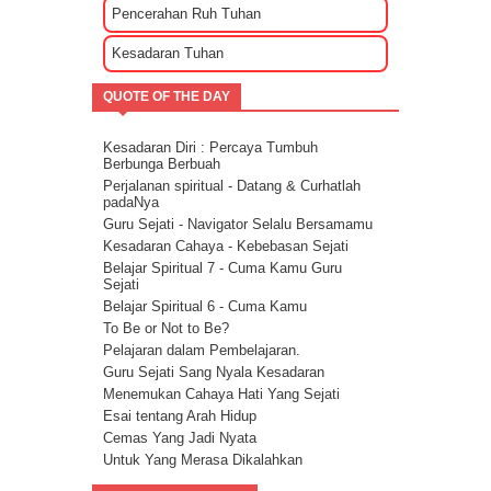
Kekuatan Hati Kunci Langgengnya Suatu
Pencerahan Ruh Tuhan
Hubungan
Mencari Cinta Sejati Untuk Masa Depan
Kesadaran Tuhan
Mencari Arti Cinta Sejati Dalam Sebuah
Hubungan
QUOTE OF THE DAY
Cara Menenangkan Pikiran Saat Galau
Cara Mengendalikan Emosi Dengan
Menghapuskan Energi Negatif
Kesadaran Diri : Percaya Tumbuh
Cara Mengatasi Depresi Menggunakan
Berbunga Berbuah
Energi
Perjalanan spiritual - Datang & Curhatlah
Energi Kasih Sayang - Tehnik Double Pink
padaNya
Guru Sejati - Navigator Selalu Bersamamu
Kesadaran Cahaya - Kebebasan Sejati
Belajar Spiritual 7 - Cuma Kamu Guru
Sejati
Belajar Spiritual 6 - Cuma Kamu
To Be or Not to Be?
Pelajaran dalam Pembelajaran.
Guru Sejati Sang Nyala Kesadaran
Menemukan Cahaya Hati Yang Sejati
Esai tentang Arah Hidup
Cemas Yang Jadi Nyata
Untuk Yang Merasa Dikalahkan
Corona dan Congorna