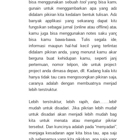
bisa menggunakan sebuah
tool
yang bisa kamu
gunain untuk menggambarkan apa yang ada
didalam pikiran kita kedalam bentuk tulisan. Ada
banyak applikasi yang sekarang dapat kita
fungsikan sebagai jurnal (online atau offline) atau
kamu juga bisa menggunakan notes saku yang
bisa kamu bawa-bawa. Tulis segala ide,
informasi maupun hal-hal kecil yang terlintas
didalam pikiran anda, yang menurut kamu akan
berguna buat kehidupan kamu, seperti janji
pertemuan, nomor telpon, ide untuk project-
project anda dimasa depan, dll. Kadang kala kita
hanya tidak tau cara mengosongkan pikiran saja,
caranya adalah dengan membuatnya menjadi
lebih terstruktur.
Lebih terstruktur, lebih rapih, dan…….lebih
mudah untuk disadari. Jika pikrian lebih mudah
untuk disadari akan menjadi lebih mudah bagi
kita untuk menata atau mengatur pikrian
tersebut. Dan kuncinya adalah pada “menyadari”,
menjaga kesadaran agar kita bisa tau, apa saja
sih sebenarnya yang kita pikirkan, apa saja yang