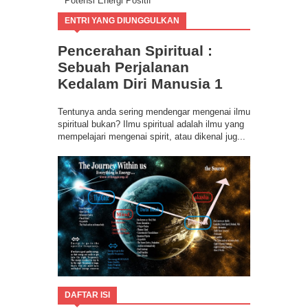
Potensi Energi Positif
Program Buang Sial untuk Datangkan
ENTRI YANG DIUNGGULKAN
Keberuntungan & Kesuksesan dalam Hidup
Ilmu Spiritual Berbasis Energi Kesadaran
Pencerahan Spiritual :
Program Coaching Holistic, Positif
Consciousness for Success
Sebuah Perjalanan
Kedalam Diri Manusia 1
Tentunya anda sering mendengar mengenai ilmu
spiritual bukan? Ilmu spiritual adalah ilmu yang
mempelajari mengenai spirit, atau dikenal jug...
DAFTAR ISI