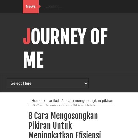
News
Loading…
JOURNEY OF
ME
Home
/
artikel
/
cara mengosongkan pikiran
/
8 Cara Mengosongkan Pikiran Untuk
Meningkatkan Efisiensi Hidup
8 Cara Mengosongkan
Pikiran Untuk
Meningkatkan Efisiensi