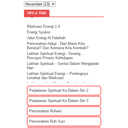
TIPS & TRIK
Rileksasi Energi 1.0
Energi Syukur
Jalur Energi Al Fatehah
Pencerahan hidup : Dari Mana Kita
Berasal? Dan Kemana Kita Kembali?
Latihan Spiritual Energi –Tenang...
Percayai Proses Kehidupan
Latihan Spiritual – Santai Dalam Mengawali
Hari
Latihan Spiritual Energi – Pentingnya
Istirahat dan Rileksasi
Latihan spiritual Energi: Panduan dan
Sharing rileksasi energi
Perjalanan Spiritual Ke Dalam Diri 2
Bagaimana Cara Mengenali EGO?
Tips Membuat Rencana Hidup Selagi
Perjalanan Spiritual Ke Dalam Diri 3
Masih Muda
Penyebab Terjadinya Masalah Dalam
Pencerahan Ruhani
Kehidupan Part 2
Penyebab Terjadinya Masalah Dalam
Pencerahan Ruh Suci
Kehidupan Part 1