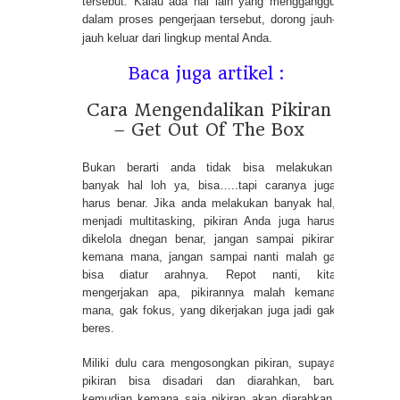
tersebut. Kalau ada hal lain yang mengganggu
dalam proses pengerjaan tersebut, dorong jauh-
jauh keluar dari lingkup mental Anda.
Baca juga artikel :
Cara Mengendalikan Pikiran
– Get Out Of The Box
Bukan berarti anda tidak bisa melakukan
banyak hal loh ya, bisa…..tapi caranya juga
harus benar. Jika anda melakukan banyak hal,
menjadi multitasking, pikiran Anda juga harus
dikelola dnegan benar, jangan sampai pikiran
kemana mana, jangan sampai nanti malah ga
bisa diatur arahnya. Repot nanti, kita
mengerjakan apa, pikirannya malah kemana
mana, gak fokus, yang dikerjakan juga jadi gak
beres.
Miliki dulu cara mengosongkan pikiran, supaya
pikiran bisa disadari dan diarahkan, baru
kemudian kemana saja pikiran akan diarahkan,