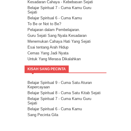
Kesadaran Cahaya - Kebebasan Sejati
Belajar Spiritual 7 - Cuma Kamu Guru
Sejati
Belajar Spiritual 6 - Cuma Kamu
To Be or Not to Be?
Pelajaran dalam Pembelajaran.
Guru Sejati Sang Nyala Kesadaran
Menemukan Cahaya Hati Yang Sejati
Esai tentang Arah Hidup
Cemas Yang Jadi Nyata
Untuk Yang Merasa Dikalahkan
Corona dan Congorna
KISAH SANG PECINTA
Kita semua adalah saluran berkat
Esai tentang Ketersediaan.
Rencana Agung
Belajar Spiritual 9 - Cuma Satu Aturan
Kepercayaan
Milikilah Kepercayaan penuh kepada
Kekuatan Iman.
Belajar Spiritual 8 - Cuma Satu Kitab Sejati
Bakatmu.
Belajar Spiritual 7 - Cuma Kamu Guru
Sejati
Janji Pelajaran untuk kemandirian Jiwa
Belajar Spiritual 6 - Cuma Kamu
Spiritualitas Kehidupan
Sang Pecinta Gila
Arahkan Perhatianmu Ke Dalam
Mitra Kekal Kita Untuk Wujudkan Misi
Hidup