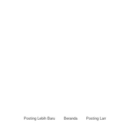
Posting Lebih Baru
Beranda
Posting Lama