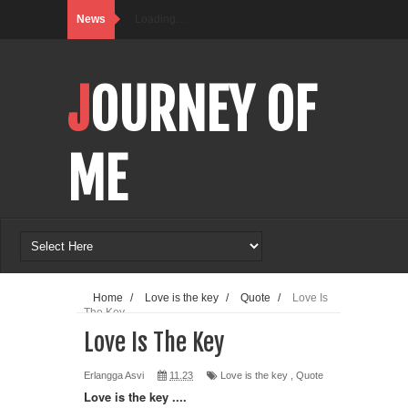
News
Loading…
JOURNEY OF
ME
Home
/
Love is the key
/
Quote
/
Love Is
The Key
Love Is The Key
Erlangga Asvi
11.23
Love is the key
,
Quote
Love is the key ....