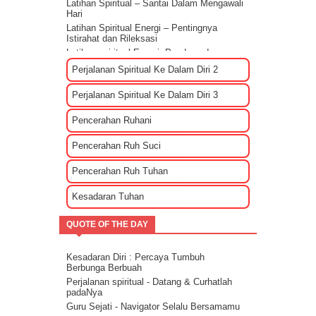
Latihan Spiritual – Santai Dalam Mengawali
Hari
Latihan Spiritual Energi – Pentingnya
Istirahat dan Rileksasi
Latihan spiritual Energi: Panduan dan
Sharing rileksasi energi
Perjalanan Spiritual Ke Dalam Diri 2
Bagaimana Cara Mengenali EGO?
Tips Membuat Rencana Hidup Selagi
Perjalanan Spiritual Ke Dalam Diri 3
Masih Muda
Penyebab Terjadinya Masalah Dalam
Pencerahan Ruhani
Kehidupan Part 2
Penyebab Terjadinya Masalah Dalam
Pencerahan Ruh Suci
Kehidupan Part 1
Kekuatan Hati Kunci Langgengnya Suatu
Pencerahan Ruh Tuhan
Hubungan
Mencari Cinta Sejati Untuk Masa Depan
Kesadaran Tuhan
Mencari Arti Cinta Sejati Dalam Sebuah
Hubungan
QUOTE OF THE DAY
Cara Menenangkan Pikiran Saat Galau
Cara Mengendalikan Emosi Dengan
Menghapuskan Energi Negatif
Kesadaran Diri : Percaya Tumbuh
Cara Mengatasi Depresi Menggunakan
Berbunga Berbuah
Energi
Perjalanan spiritual - Datang & Curhatlah
Energi Kasih Sayang - Tehnik Double Pink
padaNya
Guru Sejati - Navigator Selalu Bersamamu