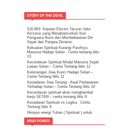
8 Langkah Menuju Conscious Co-creation.
Tuhan Tidak Akan Pernah
Meninggalkanmu.
STORY OF THE DEVIL
Tentang Aspirasi.
Kita Adalah Bagian Dari Puzle Kosmik
Buanglah Belenggu Diri Palsu itu..
516.863: Kejutan Electro Tacyon Jalur
Arcturus yang Menghancurkan Ilusi
Pertanyaan untuk Dipertimbangkan.
Penguasa Bumi dan Membebaskan Diri
Ini Bisa Jadi Hidup Yang Mudah
Sejati dari Penjara Dimensi
Kekuatan Spiritual Kurangi Pasifnya
Manusia Hadapi Setan - Cerita tentang iblis
13
Kecerdasan Spiritual Modal Manusia Sejati
Lawan Setan – Cerita Tentang Iblis 12
Ketenangan Jiwa Kunci Hadapi Setan –
Cerita Tentang Iblis 11
Kesadaran Jiwa Tenang - Awal Perlawanan
Terhadap Setan – Cerita Tentang Iblis 10
Kecerdasan spiritual akan menghambat
kerja SETAN – cerita tentang iblis 9
Kesadaran Spiritual vs Logika : Cerita
Tentang Iblis 8
Himpun energi Tuhan ( Spiritual ) untuk
kalahkan Setan – Cerita tentang iblis 7
MIND POWER
Cara kalahkan setan dengan kristalisasi
Firman Tuhan – cerita tentang iblis 6