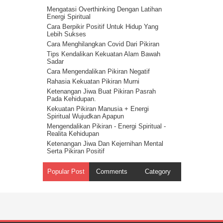
Guru Sejati Sadarkan Manusia Untuk
Mengatasi Overthinking Dengan Latihan
Melawan Iblis : Cerita Tentang Iblis 5
Energi Spiritual
Cahaya Allah untuk melawan setan : cerita
Cara Berpikir Positif Untuk Hidup Yang
tentang iblis 4
Lebih Sukses
Ilmu Spiritual Untuk Melawan Iblis : Cerita
Cara Menghilangkan Covid Dari Pikiran
Tentang Iblis 3
Tips Kendalikan Kekuatan Alam Bawah
Cerita Tentang Iblis 2 – Kecerdasan
Sadar
Spiritual Adalah Musuh Iblis
Cara Mengendalikan Pikiran Negatif
Cerita Tentang Iblis Bagian 1
Rahasia Kekuatan Pikiran Murni
Ketenangan Jiwa Buat Pikiran Pasrah
Pada Kehidupan.
Kekuatan Pikiran Manusia + Energi
Spiritual Wujudkan Apapun
Mengendalikan Pikiran - Energi Spiritual -
Realita Kehidupan
Ketenangan Jiwa Dan Kejernihan Mental
Serta Pikiran Positif
Energi Spiritual Mengendalikan Pikiran Dari
Masalah
Popular Post
Comments
Category
Pikiran Positif Membuat Kehidupan Positif
- Hukum Tarik Menarik
Kekuatan Pikiran Positif - Hukum Tindakan
Rahasia Kekuatan Pikiran – Hukum
Getaran