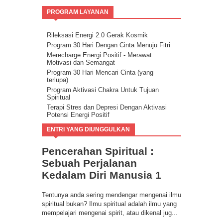
PROGRAM LAYANAN
Rileksasi Energi 2.0 Gerak Kosmik
Program 30 Hari Dengan Cinta Menuju Fitri
Merecharge Energi Positif - Merawat
Motivasi dan Semangat
Program 30 Hari Mencari Cinta (yang
terlupa)
Program Aktivasi Chakra Untuk Tujuan
Spiritual
Terapi Stres dan Depresi Dengan Aktivasi
Potensi Energi Positif
Program Buang Sial untuk Datangkan
ENTRI YANG DIUNGGULKAN
Keberuntungan & Kesuksesan dalam Hidup
Ilmu Spiritual Berbasis Energi Kesadaran
Pencerahan Spiritual :
Program Coaching Holistic, Positif
Consciousness for Success
Sebuah Perjalanan
Kedalam Diri Manusia 1
Tentunya anda sering mendengar mengenai ilmu
spiritual bukan? Ilmu spiritual adalah ilmu yang
mempelajari mengenai spirit, atau dikenal jug...