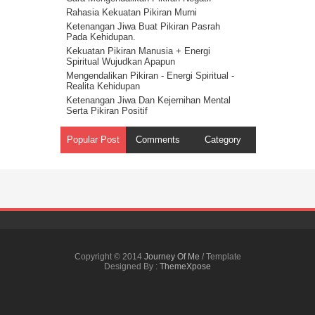
Cerita Tentang Iblis Bagian 1
Rahasia Kekuatan Pikiran Murni
Ketenangan Jiwa Buat Pikiran Pasrah
Pada Kehidupan.
Kekuatan Pikiran Manusia + Energi
Spiritual Wujudkan Apapun
Mengendalikan Pikiran - Energi Spiritual -
Realita Kehidupan
Ketenangan Jiwa Dan Kejernihan Mental
Serta Pikiran Positif
Energi Spiritual Mengendalikan Pikiran Dari
Masalah
Popular Post
Comments
Category
Pikiran Positif Membuat Kehidupan Positif
- Hukum Tarik Menarik
Kekuatan Pikiran Positif - Hukum Tindakan
Rahasia Kekuatan Pikiran – Hukum
Getaran
Kekuatan Pikiran Manusia - Hukum
Kesatuan Ilahi ( Onenes )
Cara Mengendalikan Pikiran – Harapan dan
Kenyataan 15
Copyright © 2014
Journey Of Me
/ Template
Kekuatan Pikiran Manusia - Harapan Dan
Designed By :
ThemeXpose
Kenyataan 12
Harapan dan Kenyataan 3 - Ketenangan
Hati & Pikiran
Cara Memajukan Perusahaan Dengan