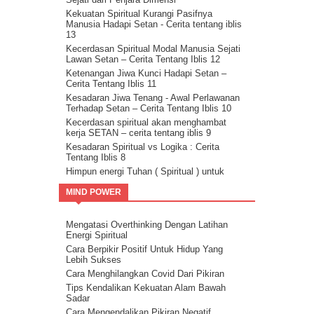
Kekuatan Spiritual Kurangi Pasifnya
Manusia Hadapi Setan - Cerita tentang iblis
13
Kecerdasan Spiritual Modal Manusia Sejati
Lawan Setan – Cerita Tentang Iblis 12
Ketenangan Jiwa Kunci Hadapi Setan –
Cerita Tentang Iblis 11
Kesadaran Jiwa Tenang - Awal Perlawanan
Terhadap Setan – Cerita Tentang Iblis 10
Kecerdasan spiritual akan menghambat
kerja SETAN – cerita tentang iblis 9
Kesadaran Spiritual vs Logika : Cerita
Tentang Iblis 8
Himpun energi Tuhan ( Spiritual ) untuk
kalahkan Setan – Cerita tentang iblis 7
MIND POWER
Cara kalahkan setan dengan kristalisasi
Firman Tuhan – cerita tentang iblis 6
Guru Sejati Sadarkan Manusia Untuk
Mengatasi Overthinking Dengan Latihan
Melawan Iblis : Cerita Tentang Iblis 5
Energi Spiritual
Cahaya Allah untuk melawan setan : cerita
Cara Berpikir Positif Untuk Hidup Yang
tentang iblis 4
Lebih Sukses
Ilmu Spiritual Untuk Melawan Iblis : Cerita
Cara Menghilangkan Covid Dari Pikiran
Tentang Iblis 3
Tips Kendalikan Kekuatan Alam Bawah
Cerita Tentang Iblis 2 – Kecerdasan
Sadar
Spiritual Adalah Musuh Iblis
Cara Mengendalikan Pikiran Negatif