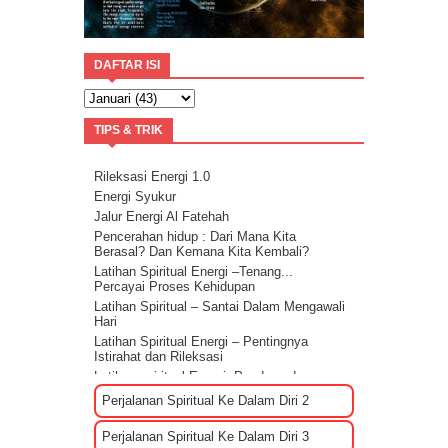
DAFTAR ISI
TIPS & TRIK
Rileksasi Energi 1.0
Energi Syukur
Jalur Energi Al Fatehah
Pencerahan hidup : Dari Mana Kita
Berasal? Dan Kemana Kita Kembali?
Latihan Spiritual Energi –Tenang...
Percayai Proses Kehidupan
Latihan Spiritual – Santai Dalam Mengawali
Hari
Latihan Spiritual Energi – Pentingnya
Istirahat dan Rileksasi
Latihan spiritual Energi: Panduan dan
Sharing rileksasi energi
Perjalanan Spiritual Ke Dalam Diri 2
Bagaimana Cara Mengenali EGO?
Tips Membuat Rencana Hidup Selagi
Perjalanan Spiritual Ke Dalam Diri 3
Masih Muda