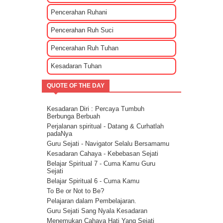
Penyebab Terjadinya Masalah Dalam
Pencerahan Ruhani
Kehidupan Part 2
Penyebab Terjadinya Masalah Dalam
Pencerahan Ruh Suci
Kehidupan Part 1
Kekuatan Hati Kunci Langgengnya Suatu
Pencerahan Ruh Tuhan
Hubungan
Mencari Cinta Sejati Untuk Masa Depan
Kesadaran Tuhan
Mencari Arti Cinta Sejati Dalam Sebuah
Hubungan
QUOTE OF THE DAY
Cara Menenangkan Pikiran Saat Galau
Cara Mengendalikan Emosi Dengan
Menghapuskan Energi Negatif
Kesadaran Diri : Percaya Tumbuh
Cara Mengatasi Depresi Menggunakan
Berbunga Berbuah
Energi
Perjalanan spiritual - Datang & Curhatlah
Energi Kasih Sayang - Tehnik Double Pink
padaNya
Guru Sejati - Navigator Selalu Bersamamu
Kesadaran Cahaya - Kebebasan Sejati
Belajar Spiritual 7 - Cuma Kamu Guru
Sejati
Belajar Spiritual 6 - Cuma Kamu
To Be or Not to Be?
Pelajaran dalam Pembelajaran.
Guru Sejati Sang Nyala Kesadaran
Menemukan Cahaya Hati Yang Sejati