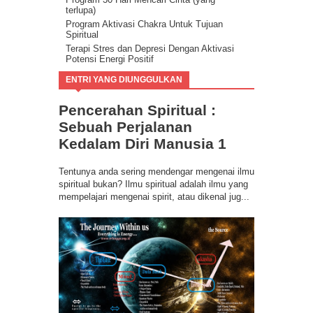
terlupa)
Program Aktivasi Chakra Untuk Tujuan
Spiritual
Terapi Stres dan Depresi Dengan Aktivasi
Potensi Energi Positif
Program Buang Sial untuk Datangkan
ENTRI YANG DIUNGGULKAN
Keberuntungan & Kesuksesan dalam Hidup
Ilmu Spiritual Berbasis Energi Kesadaran
Pencerahan Spiritual :
Program Coaching Holistic, Positif
Consciousness for Success
Sebuah Perjalanan
Kedalam Diri Manusia 1
Tentunya anda sering mendengar mengenai ilmu
spiritual bukan? Ilmu spiritual adalah ilmu yang
mempelajari mengenai spirit, atau dikenal jug...