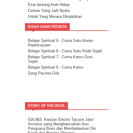
Esai tentang Arah Hidup
Cemas Yang Jadi Nyata
Untuk Yang Merasa Dikalahkan
Corona dan Congorna
KISAH SANG PECINTA
Kita semua adalah saluran berkat
Esai tentang Ketersediaan.
Rencana Agung
Belajar Spiritual 9 - Cuma Satu Aturan
Kepercayaan
Milikilah Kepercayaan penuh kepada
Kekuatan Iman.
Belajar Spiritual 8 - Cuma Satu Kitab Sejati
Bakatmu.
Belajar Spiritual 7 - Cuma Kamu Guru
Sejati
Janji Pelajaran untuk kemandirian Jiwa
Belajar Spiritual 6 - Cuma Kamu
Spiritualitas Kehidupan
Sang Pecinta Gila
Arahkan Perhatianmu Ke Dalam
Mitra Kekal Kita Untuk Wujudkan Misi
Hidup
8 Langkah Menuju Conscious Co-creation.
Tuhan Tidak Akan Pernah
Meninggalkanmu.
STORY OF THE DEVIL
Tentang Aspirasi.
Kita Adalah Bagian Dari Puzle Kosmik
Buanglah Belenggu Diri Palsu itu..
516.863: Kejutan Electro Tacyon Jalur
Arcturus yang Menghancurkan Ilusi
Pertanyaan untuk Dipertimbangkan.
Penguasa Bumi dan Membebaskan Diri
Ini Bisa Jadi Hidup Yang Mudah
Sejati dari Penjara Dimensi