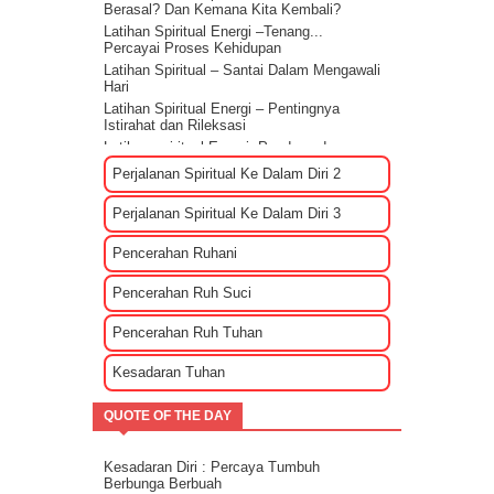
Berasal? Dan Kemana Kita Kembali?
Latihan Spiritual Energi –Tenang...
Percayai Proses Kehidupan
Latihan Spiritual – Santai Dalam Mengawali
Hari
Latihan Spiritual Energi – Pentingnya
Istirahat dan Rileksasi
Latihan spiritual Energi: Panduan dan
Sharing rileksasi energi
Perjalanan Spiritual Ke Dalam Diri 2
Bagaimana Cara Mengenali EGO?
Tips Membuat Rencana Hidup Selagi
Perjalanan Spiritual Ke Dalam Diri 3
Masih Muda
Penyebab Terjadinya Masalah Dalam
Pencerahan Ruhani
Kehidupan Part 2
Penyebab Terjadinya Masalah Dalam
Pencerahan Ruh Suci
Kehidupan Part 1
Kekuatan Hati Kunci Langgengnya Suatu
Pencerahan Ruh Tuhan
Hubungan
Mencari Cinta Sejati Untuk Masa Depan
Kesadaran Tuhan
Mencari Arti Cinta Sejati Dalam Sebuah
Hubungan
QUOTE OF THE DAY
Cara Menenangkan Pikiran Saat Galau
Cara Mengendalikan Emosi Dengan
Menghapuskan Energi Negatif
Kesadaran Diri : Percaya Tumbuh
Cara Mengatasi Depresi Menggunakan
Berbunga Berbuah