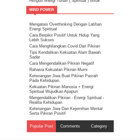
Himpun energi Tuhan ( Spiritual ) untuk
kalahkan Setan – Cerita tentang iblis 7
MIND POWER
Cara kalahkan setan dengan kristalisasi
Firman Tuhan – cerita tentang iblis 6
Guru Sejati Sadarkan Manusia Untuk
Mengatasi Overthinking Dengan Latihan
Melawan Iblis : Cerita Tentang Iblis 5
Energi Spiritual
Cahaya Allah untuk melawan setan : cerita
Cara Berpikir Positif Untuk Hidup Yang
tentang iblis 4
Lebih Sukses
Ilmu Spiritual Untuk Melawan Iblis : Cerita
Cara Menghilangkan Covid Dari Pikiran
Tentang Iblis 3
Tips Kendalikan Kekuatan Alam Bawah
Cerita Tentang Iblis 2 – Kecerdasan
Sadar
Spiritual Adalah Musuh Iblis
Cara Mengendalikan Pikiran Negatif
Cerita Tentang Iblis Bagian 1
Rahasia Kekuatan Pikiran Murni
Ketenangan Jiwa Buat Pikiran Pasrah
Pada Kehidupan.
Kekuatan Pikiran Manusia + Energi
Spiritual Wujudkan Apapun
Mengendalikan Pikiran - Energi Spiritual -
Realita Kehidupan
Ketenangan Jiwa Dan Kejernihan Mental
Serta Pikiran Positif
Energi Spiritual Mengendalikan Pikiran Dari
Masalah
Popular Post
Comments
Category
Pikiran Positif Membuat Kehidupan Positif
- Hukum Tarik Menarik