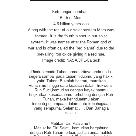
Keterangan gambar :
Birth of Mars
4.6 billion years ago
Along with the rest of our solar system Mars was
formed. It is the fourth planet in our solar
system. It was names after the Roman god of
war and is often called the “red planet” due to the
prevailing iron oxide giving it a red hue.
Image credit: NASA/JPL-Caltech
Rindu kepada Tuhan sama artinya anda rindu
segera sampai pada tujuan hidupmu yang hakiki
yaitu Tuhan. Bukalah hatimu, murnikan
Ruhanimu hingga satu keadaan dalam frekwensi
Ruh Suci,kemudian dengan keyakinanmu
tingkatkan kesadaranmu terhubung dengan Ruh
Tuhan, maka kerinduanmu akan
terobati,perjumpaan dalam satu kebahagiaan
yang sempurna. Selamat . . . Dan Bahagia
selalu.
Matikan Diri Palsumu !
Masuk ke Diri Sejati, kemudian bergabung
dengan Ruh Tuhan terluar, jadilah anda mahluk