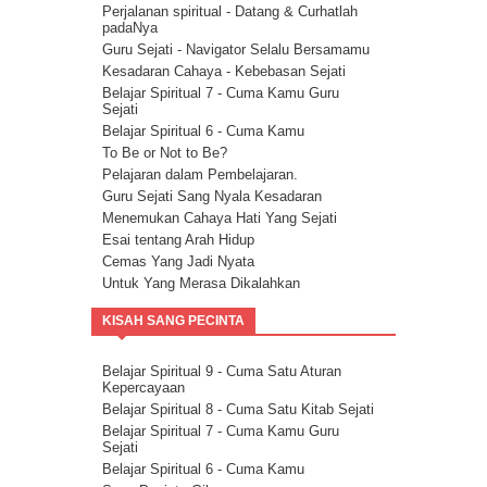
Energi
Perjalanan spiritual - Datang & Curhatlah
Energi Kasih Sayang - Tehnik Double Pink
padaNya
Guru Sejati - Navigator Selalu Bersamamu
Kesadaran Cahaya - Kebebasan Sejati
Belajar Spiritual 7 - Cuma Kamu Guru
Sejati
Belajar Spiritual 6 - Cuma Kamu
To Be or Not to Be?
Pelajaran dalam Pembelajaran.
Guru Sejati Sang Nyala Kesadaran
Menemukan Cahaya Hati Yang Sejati
Esai tentang Arah Hidup
Cemas Yang Jadi Nyata
Untuk Yang Merasa Dikalahkan
Corona dan Congorna
KISAH SANG PECINTA
Kita semua adalah saluran berkat
Esai tentang Ketersediaan.
Rencana Agung
Belajar Spiritual 9 - Cuma Satu Aturan
Kepercayaan
Milikilah Kepercayaan penuh kepada
Kekuatan Iman.
Belajar Spiritual 8 - Cuma Satu Kitab Sejati
Bakatmu.
Belajar Spiritual 7 - Cuma Kamu Guru
Sejati
Janji Pelajaran untuk kemandirian Jiwa
Belajar Spiritual 6 - Cuma Kamu
Spiritualitas Kehidupan