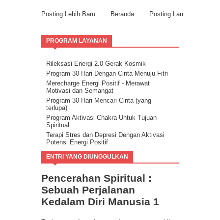
Posting Lebih Baru
Beranda
Posting Lama
PROGRAM LAYANAN
Rileksasi Energi 2.0 Gerak Kosmik
Program 30 Hari Dengan Cinta Menuju Fitri
Merecharge Energi Positif - Merawat
Motivasi dan Semangat
Program 30 Hari Mencari Cinta (yang
terlupa)
Program Aktivasi Chakra Untuk Tujuan
Spiritual
Terapi Stres dan Depresi Dengan Aktivasi
Potensi Energi Positif
Program Buang Sial untuk Datangkan
ENTRI YANG DIUNGGULKAN
Keberuntungan & Kesuksesan dalam Hidup
Ilmu Spiritual Berbasis Energi Kesadaran
Pencerahan Spiritual :
Program Coaching Holistic, Positif
Consciousness for Success
Sebuah Perjalanan
Kedalam Diri Manusia 1