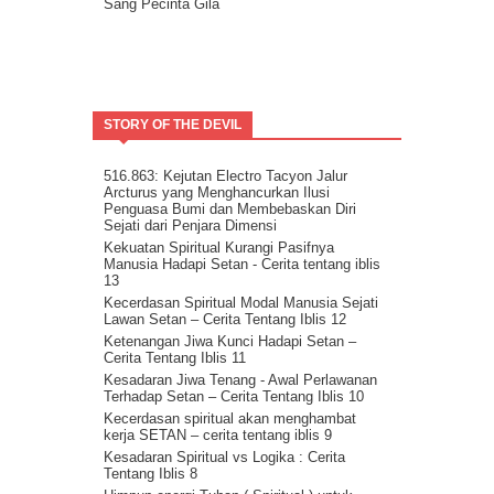
Sang Pecinta Gila
Arahkan Perhatianmu Ke Dalam
Mitra Kekal Kita Untuk Wujudkan Misi
Hidup
8 Langkah Menuju Conscious Co-creation.
Tuhan Tidak Akan Pernah
Meninggalkanmu.
STORY OF THE DEVIL
Tentang Aspirasi.
Kita Adalah Bagian Dari Puzle Kosmik
Buanglah Belenggu Diri Palsu itu..
516.863: Kejutan Electro Tacyon Jalur
Arcturus yang Menghancurkan Ilusi
Pertanyaan untuk Dipertimbangkan.
Penguasa Bumi dan Membebaskan Diri
Ini Bisa Jadi Hidup Yang Mudah
Sejati dari Penjara Dimensi
Kekuatan Spiritual Kurangi Pasifnya
Manusia Hadapi Setan - Cerita tentang iblis
13
Kecerdasan Spiritual Modal Manusia Sejati
Lawan Setan – Cerita Tentang Iblis 12
Ketenangan Jiwa Kunci Hadapi Setan –
Cerita Tentang Iblis 11
Kesadaran Jiwa Tenang - Awal Perlawanan
Terhadap Setan – Cerita Tentang Iblis 10
Kecerdasan spiritual akan menghambat
kerja SETAN – cerita tentang iblis 9
Kesadaran Spiritual vs Logika : Cerita
Tentang Iblis 8