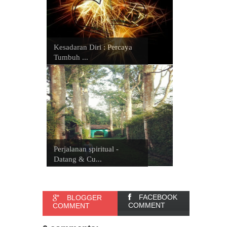
Kesadaran Diri : Percaya
Tumbuh ...
Perjalanan spiritual -
Datang & Cu...
FACEBOOK
BLOGGER
COMMENT
COMMENT