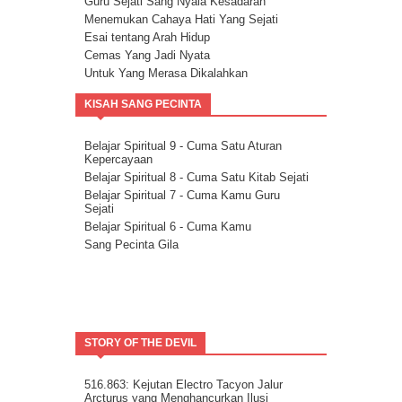
Guru Sejati Sang Nyala Kesadaran
Menemukan Cahaya Hati Yang Sejati
Esai tentang Arah Hidup
Cemas Yang Jadi Nyata
Untuk Yang Merasa Dikalahkan
Corona dan Congorna
KISAH SANG PECINTA
Kita semua adalah saluran berkat
Esai tentang Ketersediaan.
Rencana Agung
Belajar Spiritual 9 - Cuma Satu Aturan
Kepercayaan
Milikilah Kepercayaan penuh kepada
Kekuatan Iman.
Belajar Spiritual 8 - Cuma Satu Kitab Sejati
Bakatmu.
Belajar Spiritual 7 - Cuma Kamu Guru
Sejati
Janji Pelajaran untuk kemandirian Jiwa
Belajar Spiritual 6 - Cuma Kamu
Spiritualitas Kehidupan
Sang Pecinta Gila
Arahkan Perhatianmu Ke Dalam
Mitra Kekal Kita Untuk Wujudkan Misi
Hidup
8 Langkah Menuju Conscious Co-creation.
Tuhan Tidak Akan Pernah
Meninggalkanmu.
STORY OF THE DEVIL
Tentang Aspirasi.
Kita Adalah Bagian Dari Puzle Kosmik
Buanglah Belenggu Diri Palsu itu..
516.863: Kejutan Electro Tacyon Jalur
Arcturus yang Menghancurkan Ilusi
Pertanyaan untuk Dipertimbangkan.