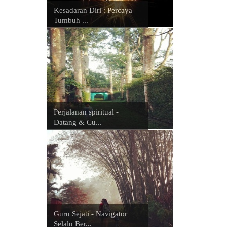
Kesadaran Diri : Percaya
Tumbuh ...
Perjalanan spiritual -
Datang & Cu...
Guru Sejati - Navigator
Selalu Ber...