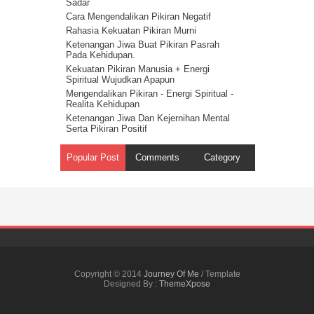
Sadar
Spiritual Adalah Musuh Iblis
Cara Mengendalikan Pikiran Negatif
Cerita Tentang Iblis Bagian 1
Rahasia Kekuatan Pikiran Murni
Ketenangan Jiwa Buat Pikiran Pasrah
Pada Kehidupan.
Kekuatan Pikiran Manusia + Energi
Spiritual Wujudkan Apapun
Mengendalikan Pikiran - Energi Spiritual -
Realita Kehidupan
Ketenangan Jiwa Dan Kejernihan Mental
Serta Pikiran Positif
Energi Spiritual Mengendalikan Pikiran Dari
Masalah
Popular Post
Comments
Category
Pikiran Positif Membuat Kehidupan Positif
- Hukum Tarik Menarik
Kekuatan Pikiran Positif - Hukum Tindakan
Rahasia Kekuatan Pikiran – Hukum
Getaran
Kekuatan Pikiran Manusia - Hukum
Kesatuan Ilahi ( Onenes )
Cara Mengendalikan Pikiran – Harapan dan
Kenyataan 15
Copyright © 2014
Journey Of Me
/ Template
Kekuatan Pikiran Manusia - Harapan Dan
Designed By :
ThemeXpose
Kenyataan 12
Harapan dan Kenyataan 3 - Ketenangan