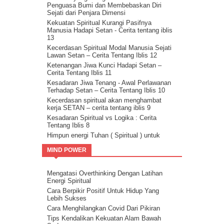
Penguasa Bumi dan Membebaskan Diri
Ini Bisa Jadi Hidup Yang Mudah
Sejati dari Penjara Dimensi
Kekuatan Spiritual Kurangi Pasifnya
Manusia Hadapi Setan - Cerita tentang iblis
13
Kecerdasan Spiritual Modal Manusia Sejati
Lawan Setan – Cerita Tentang Iblis 12
Ketenangan Jiwa Kunci Hadapi Setan –
Cerita Tentang Iblis 11
Kesadaran Jiwa Tenang - Awal Perlawanan
Terhadap Setan – Cerita Tentang Iblis 10
Kecerdasan spiritual akan menghambat
kerja SETAN – cerita tentang iblis 9
Kesadaran Spiritual vs Logika : Cerita
Tentang Iblis 8
Himpun energi Tuhan ( Spiritual ) untuk
kalahkan Setan – Cerita tentang iblis 7
MIND POWER
Cara kalahkan setan dengan kristalisasi
Firman Tuhan – cerita tentang iblis 6
Guru Sejati Sadarkan Manusia Untuk
Mengatasi Overthinking Dengan Latihan
Melawan Iblis : Cerita Tentang Iblis 5
Energi Spiritual
Cahaya Allah untuk melawan setan : cerita
Cara Berpikir Positif Untuk Hidup Yang
tentang iblis 4
Lebih Sukses
Ilmu Spiritual Untuk Melawan Iblis : Cerita
Cara Menghilangkan Covid Dari Pikiran
Tentang Iblis 3
Tips Kendalikan Kekuatan Alam Bawah
Cerita Tentang Iblis 2 – Kecerdasan