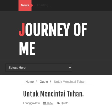
News
Loading…
JOURNEY OF
ME
Home
/
Quote
/
Untuk Mencintai Tuhan.
Untuk Mencintai Tuhan.
Erlangga Asvi
16.52
Quote