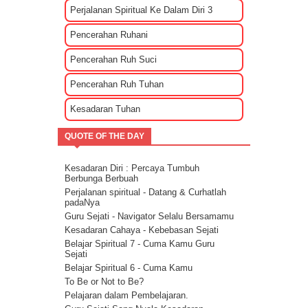
Tips Membuat Rencana Hidup Selagi
Perjalanan Spiritual Ke Dalam Diri 3
Masih Muda
Penyebab Terjadinya Masalah Dalam
Pencerahan Ruhani
Kehidupan Part 2
Penyebab Terjadinya Masalah Dalam
Pencerahan Ruh Suci
Kehidupan Part 1
Kekuatan Hati Kunci Langgengnya Suatu
Pencerahan Ruh Tuhan
Hubungan
Mencari Cinta Sejati Untuk Masa Depan
Kesadaran Tuhan
Mencari Arti Cinta Sejati Dalam Sebuah
Hubungan
QUOTE OF THE DAY
Cara Menenangkan Pikiran Saat Galau
Cara Mengendalikan Emosi Dengan
Menghapuskan Energi Negatif
Kesadaran Diri : Percaya Tumbuh
Cara Mengatasi Depresi Menggunakan
Berbunga Berbuah
Energi
Perjalanan spiritual - Datang & Curhatlah
Energi Kasih Sayang - Tehnik Double Pink
padaNya
Guru Sejati - Navigator Selalu Bersamamu
Kesadaran Cahaya - Kebebasan Sejati
Belajar Spiritual 7 - Cuma Kamu Guru
Sejati
Belajar Spiritual 6 - Cuma Kamu
To Be or Not to Be?
Pelajaran dalam Pembelajaran.