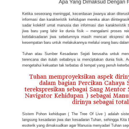
Apa Yang Dimaksud Dengan R
Ketika seseorang meninggal, kecerdasan jiwanya akan diterusk
informasi dan karakteristik kehidupan mereka akan diintegras
sadar kolektif umat manusia dan informasi dan karakteristi
jiwa baru yang lahir ke dunia fisik – mengalami proses rei
ketidaksadaran jiwa sebelumnya masih mencari ekspresi den
kesempatan baru untuk melakukannya melalui orang baru dalam
Tuhan atau Sumber Kesadaran Sejati berusaha untuk men
terencana dan itulah sebabnya ia menciptakan dunia fisik. 
mengetahui kekuatan tak terbatas di tempat yang penuh keterb
Tuhan memproyeksikan aspek dirin
dalam bagian Percikan Cahaya S
terekspresikan sebagai Sang Mentor S
Navigator Kehidupan ) sebagai Manu
dirinya sebagai total
Sistem Pohon kehidupan ( The Tree Of Live ) adalah sist
langsung kesadaran jiwa dan kesadaran Tuhan, sehingga Kita
esoterik yang dimaksudkan agar Manusia menyadari Tuhan se