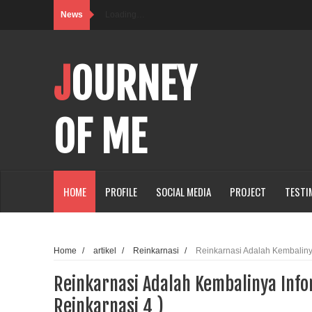
News
Loading…
JOURNEY
OF ME
HOME
PROFILE
SOCIAL MEDIA
PROJECT
TESTI
Home
/
artikel
/
Reinkarnasi
/
Reinkarnasi Adalah Kembalinya
Reinkarnasi Adalah Kembalinya Info
Reinkarnasi 4 )