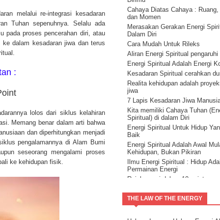
Cahaya Diatas Cahaya : Ruang,
an melalui re-integrasi kesadaran
dan Momen
ran Tuhan sepenuhnya. Selalu ada
Merasakan Gerakan Energi Spirit
ju pada proses pencerahan diri, atau
Dalam Diri
k ke dalam kesadaran jiwa dan terus
Cara Mudah Untuk Rileks
tual.
Aliran Energi Spiritual pengaruhi
Energi Spiritual Adalah Energi 
tan :
Kesadaran Spiritual cerahkan d
Realita kehidupan adalah proyeks
jiwa
oint
7 Lapis Kesadaran Jiwa Manusi
Kita memiliki Cahaya Tuhan (En
arannya lolos dari siklus kelahiran
Spiritual) di dalam Diri
rnasi. Memang benar dalam arti bahwa
Energi Spiritual Untuk Hidup Ya
manusiaan dan diperhitungkan menjadi
Baik
n siklus pengalamannya di Alam Bumi
Energi Spiritual Adalah Awal Mul
laupun seseorang mengalami proses
Kehidupan, Bukan Pikiran
ali ke kehidupan fisik.
Ilmu Energi Spiritual : Hidup Ada
Permainan Energi
Reinkarnasi dalam 10 point
Kehidupan dan Reinkarnasi ( rei
3 )
THE LAW OF THE ENERGY
Kecerdasan Spiritual
Hidup sukses dengan membaca 