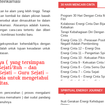
einkarnasi
30 HARI MENCARI CINTA
an ke alam yang lebih tinggi. Tetapi
Program 30 Hari Dengan Cinta 
ikan kembali ke dalam pikiran bawah
Fitri
k tersebut akan dimasukkan ke dalam
Kolaborasi Energi Cinta Dan Bij
nkarnasi. Alasannya adalah karena,
Kebaikan
gan cara-cara tertentu dan diberi
Terapi Kebahagiaan Diri Dengan
 kombinasi kondisi baru.
Cinta
Energi Cinta 13 - Perasaan Posit
gekspresikan kehendakNya dengan
Negatif Adalah Pembimbing
Adalah untuk tujuan kesadaran untuk
Energi Cinta 12 – Energi Doa
atasan.
Energi Cinta 11 – Pengertian Spir
Energi Cinta 10 - Kekuatan Pikir
ya ( yang tersimpan
Energi Cinta 9 - Kekuatan Cinta I
ejati/Ruh – dan
Energi Cinta 8 – Cinta Semu Du
ejati – Guru Sejati –
Energi Cinta 7 – Cinta Sejati
Energi Cinta 6 – Energi Cinta Spi
sia untuk mengetahui
Energi Cinta 5 - Getaran Cinta
itas.
Energi Cinta 4 – Sifat Cinta
Energi Cinta 3 – Anahata ON
SPIRITUAL ENERGY JOURNEY
em pencerahan ( proses mengalami
Energi Cinta 2 - Kekuatan Niat
 bisa memahami ) dari sudut pandang
Ikuti Gerakan Energi Kehidupan
penuhnya
Dirimu