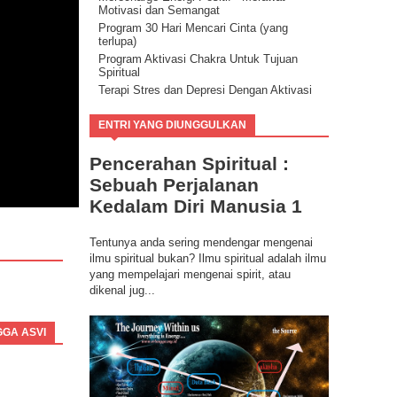
Motivasi dan Semangat
Program 30 Hari Mencari Cinta (yang
terlupa)
Program Aktivasi Chakra Untuk Tujuan
Spiritual
Terapi Stres dan Depresi Dengan Aktivasi
Potensi Energi Positif
Program Buang Sial untuk Datangkan
ENTRI YANG DIUNGGULKAN
Keberuntungan & Kesuksesan dalam
Hidup
Pencerahan Spiritual :
Ilmu Spiritual Berbasis Energi Kesadaran
Sebuah Perjalanan
Program Coaching Holistic, Positif
Consciousness for Success
Kedalam Diri Manusia 1
Tentunya anda sering mendengar mengenai
ilmu spiritual bukan? Ilmu spiritual adalah ilmu
yang mempelajari mengenai spirit, atau
dikenal jug...
GGA ASVI