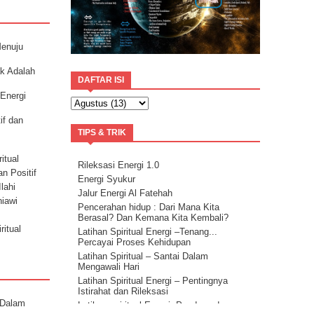
Menuju
ak Adalah
DAFTAR ISI
 Energi
if dan
TIPS & TRIK
itual
Rileksasi Energi 1.0
an Positif
Energi Syukur
lahi
Jalur Energi Al Fatehah
niawi
Pencerahan hidup : Dari Mana Kita
Berasal? Dan Kemana Kita Kembali?
ritual
Latihan Spiritual Energi –Tenang...
Percayai Proses Kehidupan
Latihan Spiritual – Santai Dalam
Mengawali Hari
Latihan Spiritual Energi – Pentingnya
Istirahat dan Rileksasi
 Dalam
Latihan spiritual Energi: Panduan dan