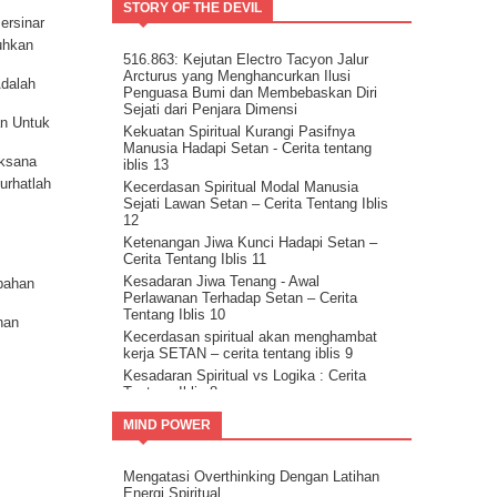
Meninggalkanmu.
k dengan
STORY OF THE DEVIL
densi
ersinar
Tentang Aspirasi.
m
uhkan
Kita Adalah Bagian Dari Puzle Kosmik
516.863: Kejutan Electro Tacyon Jalur
Buanglah Belenggu Diri Palsu itu..
Arcturus yang Menghancurkan Ilusi
kum
Adalah
Pertanyaan untuk Dipertimbangkan.
Penguasa Bumi dan Membebaskan Diri
Sejati dari Penjara Dimensi
Ini Bisa Jadi Hidup Yang Mudah
kum
an Untuk
Kekuatan Spiritual Kurangi Pasifnya
Manusia Hadapi Setan - Cerita tentang
aksana
iblis 13
Curhatlah
Kecerdasan Spiritual Modal Manusia
Sejati Lawan Setan – Cerita Tentang Iblis
12
Ketenangan Jiwa Kunci Hadapi Setan –
Cerita Tentang Iblis 11
Kesadaran Jiwa Tenang - Awal
pahan
Perlawanan Terhadap Setan – Cerita
Tentang Iblis 10
han
Kecerdasan spiritual akan menghambat
kerja SETAN – cerita tentang iblis 9
Kesadaran Spiritual vs Logika : Cerita
Tentang Iblis 8
eksi –
Himpun energi Tuhan ( Spiritual ) untuk
MIND POWER
kalahkan Setan – Cerita tentang iblis 7
umber
Cara kalahkan setan dengan kristalisasi
Firman Tuhan – cerita tentang iblis 6
Mengatasi Overthinking Dengan Latihan
dan
Guru Sejati Sadarkan Manusia Untuk
Energi Spiritual