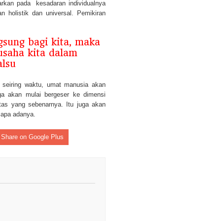
Pikiran?
arkan pada kesadaran individualnya
Masuk pada Kesadaran Spiritual
n holistik dan universal. Pemikiran
Rilekasi Energi
Ilmu spiritual cahaya membuat k
Mengikuti kehendak Tuhan
sung bagi kita, maka
Kesadaran Spiritual – Kehadira
usaha kita dalam
dalam diri manusia
alsu
Kedamaian di bumi di mulai dari
kedamaian di dalam hati kita sen
Kowekiaku
g seiring waktu, umat manusia akan
Pekerja Cahaya - Ayo Bertindak
iga akan mulai bergeser ke dimensi
Lightworkers – Sang Pekerja Ca
itas yang sebenarnya. Itu juga akan
Kesadaran Jiwa tak Aktif Maka 
i apa adanya.
Tujuan
Guru Sejati Muncul Melalui Dat
Kesadaran
Share on Google Plus
Temui Guru Sejati Agar Tak Men
Kemudian
Kenal Tuhan akan mengubah filo
kehidupan
Kesadaran Diri Dalam Permaina
Kembali kepada Tuhan dengan 
Diri Sejati untuk melawan Diri P
Ilmu Spiritual Untuk Transformas
Kesadaran