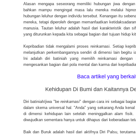
Alasan mengapa seseorang memiliki hubungan jiwa dengan i
bahkan mampu mengingat masa lalu mereka melalui hipnos
hubungan leluhur dengan individu tersebut. Kenangan itu seben
mereka, tetapi diperoleh dengan memanfaatkan ketidaksadaran 
manusia. Tautan leluhur adalah hasil dari karakteristik dan sif
yang diturunkan kepada kita sebagai bagian dari tujuan hidup ki
Kepribadian tidak mengalami proses reinkarnasi. Setiap kepri
melanjutkan perkembangannya sendiri di dimensi lain begitu i
Ini adalah diri batiniah yang memilih reinkarnasi dengan
mengesankan bagian dari pola mental dan karma dari kepribadia
Baca artikel yang berkai
Kehidupan Di Bumi dan Kaitannya D
Diri batiniah/jiwa "be
reinkarnasi
" dengan cara ini sebagai bagia
dalam skema universal hal. "Anda" yang sekarang Anda kenal a
di dimensi kehidupan lain setelah meninggalkan alam fisik. 
diwujudkan sementara hanya untuk dihapus dari keberadaan teta
Baik dan Buruk adalah hasil dari aktifnya Diri Palsu, teruta