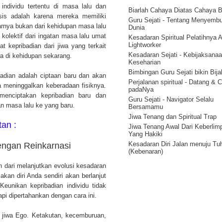
Menjadi Pribadi Yang Lebih Bai
ndividu tertentu di masa lalu dan
Hukum Penyesuaian - Korespon
Biarlah Cahaya Diatas Cahaya B
is adalah karena mereka memiliki
Kekuatan Pikiran Positif - Huku
Guru Sejati - Tentang Menyemb
arnya bukan dari kehidupan masa lalu
Tindakan
Dunia
kolektif dari ingatan masa lalu umat
Rahasia Kekuatan Pikiran – Hu
Kesadaran Spiritual Pelatihnya 
Getaran
Lightworker
at kepribadian dari jiwa yang terkait
Kekuatan Pikiran Manusia - Hu
Kesadaran Sejati - Kebijaksana
ta di kehidupan sekarang.
Kesatuan Ilahi ( Onenes )
Keseharian
12 Hukum Energi Alam Semesta
Bimbingan Guru Sejati bikin Bij
badian adalah ciptaan baru dan akan
Perjalanan spiritual - Datang & 
a meninggalkan keberadaan fisiknya.
padaNya
 menciptakan kepribadian baru dan
Guru Sejati - Navigator Selalu
n masa lalu ke yang baru.
Bersamamu
Jiwa Tenang dan Spiritual Trap
tan :
Jiwa Tenang Awal Dari Keberlim
Yang Hakiki
Kesadaran Diri Jalan menuju Tu
engan Reinkarnasi
(Kebenaran)
Tantangan besar.
n dari melanjutkan evolusi kesadaran
Kenali Pola Ilahiah 1
kan diri Anda sendiri akan berlanjut
Pencerahan Hidup : Stop Introsp
Keunikan kepribadian individu tidak
Mulailah Mengamati
pi dipertahankan dengan cara ini.
Aliran Energi Spiritual Adalah S
Kreasi
ma jiwa Ego. Ketakutan, kecemburuan,
Membedakan antara Kesadaran 