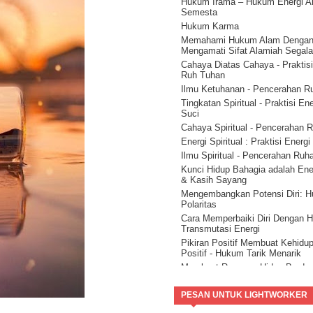
Hukum Irama – Hukum Energi A
alam semesta ( Part 2 )
Semesta
Hidup Sukses Dengan Membac
Hukum Karma
Petunjuk Alam Semesta ( Part 1 
Memahami Hukum Alam Denga
Mengenal Jati Diri Manusia
Mengamati Sifat Alamiah Segal
Kesadaran Spiritual Kunci Penc
Cahaya Diatas Cahaya - Praktisi
Dunia
Ruh Tuhan
Ilmu Ketuhanan - Pencerahan R
Tingkatan Spiritual - Praktisi En
Suci
Cahaya Spiritual - Pencerahan 
Energi Spiritual : Praktisi Energ
Ilmu Spiritual - Pencerahan Ruh
Kunci Hidup Bahagia adalah Ene
& Kasih Sayang
Mengembangkan Potensi Diri: 
Polaritas
Cara Memperbaiki Diri Dengan 
Transmutasi Energi
Pikiran Positif Membuat Kehidu
Positif - Hukum Tarik Menarik
Membuat Rencana Hidup Berda
Hukum Kompensasi.
Cara Hidup Bahagia dengan Hu
PESAN UNTUK LIGHTWORKER
Sebab dan Akibat