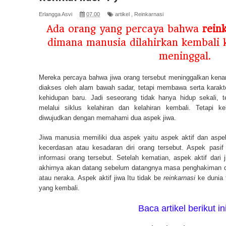
Erlangga Asvi
07.00
artikel
,
Reinkarnasi
Ada orang yang percaya bahwa
rein
dimana manusia dilahirkan kembali k
meninggal.
Mereka percaya bahwa jiwa orang tersebut meninggalkan kena
diakses oleh alam bawah sadar, tetapi membawa serta karakter
kehidupan baru. Jadi seseorang tidak hanya hidup sekali, t
melalui siklus kelahiran dan kelahiran kembali. Tetapi ke
diwujudkan dengan memahami dua aspek jiwa.
Jiwa manusia memiliki dua aspek yaitu aspek aktif dan aspek 
kecerdasan atau kesadaran diri orang tersebut. Aspek pasif 
informasi orang tersebut. Setelah kematian, aspek aktif dari j
akhirnya akan datang sebelum datangnya masa penghakiman d
atau neraka. Aspek aktif jiwa Itu tidak be
reinkarnasi
ke dunia f
yang kembali.
Baca artikel berikut in