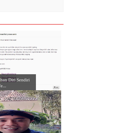
an Diri Sendiri
e...