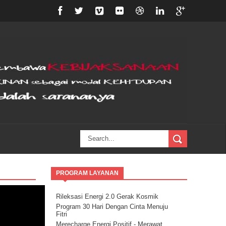
PROGRAM LAYANAN
Rileksasi Energi 2.0 Gerak Kosmik
Program 30 Hari Dengan Cinta Menuju
Fitri
Merecharge Energi Positif - Merawat