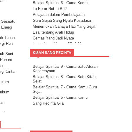
lam
Belajar Spiritual 6 - Cuma Kamu
a
To Be or Not to Be?
)
Pelajaran dalam Pembelajaran.
n
Guru Sejati Sang Nyala Kesadaran
a Sesuatu
erahan
Menemukan Cahaya Hati Yang Sejati
 Energi
Esai tentang Arah Hidup
uh Tuhan
Cemas Yang Jadi Nyata
ergi Ruh
Untuk Yang Merasa Dikalahkan
Corona dan Congorna
KISAH SANG PECINTA
Ruh Suci
Kita semua adalah saluran berkat
i Ruhani
Esai tentang Ketersediaan.
ani
Belajar Spiritual 9 - Cuma Satu Aturan
Rencana Agung
Kepercayaan
rgi Cinta
Milikilah Kepercayaan penuh kepada
Belajar Spiritual 8 - Cuma Satu Kitab
Kekuatan Iman.
Sejati
Hukum
Bakatmu.
Belajar Spiritual 7 - Cuma Kamu Guru
Janji Pelajaran untuk kemandirian Jiwa
Sejati
Hukum
Spiritualitas Kehidupan
Belajar Spiritual 6 - Cuma Kamu
Arahkan Perhatianmu Ke Dalam
pan
Sang Pecinta Gila
Mitra Kekal Kita Untuk Wujudkan Misi
Hidup
sarkan
8 Langkah Menuju Conscious Co-
creation.
kum
Tuhan Tidak Akan Pernah