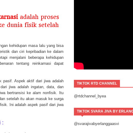
karnasi
adalah proses
e dunia fisik setelah
ngan kehidupan masa lalu yang bisa
istik dan ciri kepribadian ke dalam
etapi menjalani beberapa kehidupan
benaran tentang reinkarnasi dapat
pasif. Aspek aktif dari jiwa adalah
TIKTOK RTD CHANNEL
dari jiwa adalah ingatan, data, dan
iwa bertransisi ke alam nonfisik. Itu
@rtdchannel_byea
an setelah itu akan masuk ke surga
isik. Ini adalah aspek pasif dari jiwa
TIKTOK SVARA JIVA BY ERLAN
i :
@svarajivabyerlanggaasvi