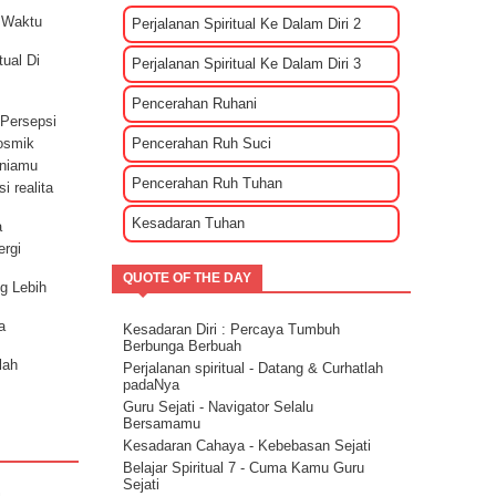
Sharing rileksasi energi
 Waktu
Perjalanan Spiritual Ke Dalam Diri 2
Bagaimana Cara Mengenali EGO?
Tips Membuat Rencana Hidup Selagi
ual Di
Masih Muda
Perjalanan Spiritual Ke Dalam Diri 3
Penyebab Terjadinya Masalah Dalam
Kehidupan Part 2
Pencerahan Ruhani
 Persepsi
Penyebab Terjadinya Masalah Dalam
Kehidupan Part 1
Pencerahan Ruh Suci
Kosmik
Kekuatan Hati Kunci Langgengnya Suatu
uniamu
Hubungan
Pencerahan Ruh Tuhan
i realita
Mencari Cinta Sejati Untuk Masa Depan
Kesadaran Tuhan
Mencari Arti Cinta Sejati Dalam Sebuah
a
Hubungan
ergi
Cara Menenangkan Pikiran Saat Galau
QUOTE OF THE DAY
Cara Mengendalikan Emosi Dengan
ng Lebih
Menghapuskan Energi Negatif
Cara Mengatasi Depresi Menggunakan
a
Kesadaran Diri : Percaya Tumbuh
Energi
Berbunga Berbuah
Energi Kasih Sayang - Tehnik Double
lah
Perjalanan spiritual - Datang & Curhatlah
Pink
padaNya
Guru Sejati - Navigator Selalu
Bersamamu
nkarnasi
Kesadaran Cahaya - Kebebasan Sejati
Belajar Spiritual 7 - Cuma Kamu Guru
Sejati
petunjuk