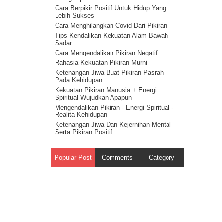
Melawan Iblis : Cerita Tentang Iblis 5
Cara Berpikir Positif Untuk Hidup Yang
 melalui
Cahaya Allah untuk melawan setan :
Lebih Sukses
cerita tentang iblis 4
Cara Menghilangkan Covid Dari Pikiran
ita
Ilmu Spiritual Untuk Melawan Iblis : Cerita
Tips Kendalikan Kekuatan Alam Bawah
Tentang Iblis 3
Sadar
n Tuhan
Cerita Tentang Iblis 2 – Kecerdasan
Cara Mengendalikan Pikiran Negatif
Spiritual Adalah Musuh Iblis
Rahasia Kekuatan Pikiran Murni
Cerita Tentang Iblis Bagian 1
diri.
Ketenangan Jiwa Buat Pikiran Pasrah
Pada Kehidupan.
Kekuatan Pikiran Manusia + Energi
lah
Spiritual Wujudkan Apapun
haya
Mengendalikan Pikiran - Energi Spiritual -
Tak Tau
Realita Kehidupan
Ketenangan Jiwa Dan Kejernihan Mental
angnya
Serta Pikiran Positif
Energi Spiritual Mengendalikan Pikiran
yesal
Dari Masalah
Popular Post
Comments
Category
Pikiran Positif Membuat Kehidupan
sofi
Positif - Hukum Tarik Menarik
Kekuatan Pikiran Positif - Hukum
n Tuhan
Tindakan
kesadaran
Rahasia Kekuatan Pikiran – Hukum
alsu
Getaran
i
Kekuatan Pikiran Manusia - Hukum
Kesatuan Ilahi ( Onenes )