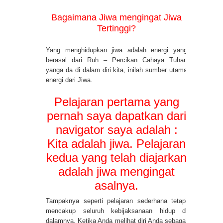
Bagaimana Jiwa mengingat Jiwa
Tertinggi?
Yang menghidupkan jiwa adalah energi yang
berasal dari Ruh – Percikan Cahaya Tuhan
yanga da di dalam diri kita, inilah sumber utama
energi dari Jiwa.
Pelajaran pertama yang
pernah saya dapatkan dari
navigator saya adalah :
Kita adalah jiwa. Pelajaran
kedua yang telah diajarkan
adalah jiwa mengingat
asalnya.
Tampaknya seperti pelajaran sederhana tetapi
mencakup seluruh kebijaksanaan hidup di
dalamnya. Ketika Anda melihat diri Anda sebagai