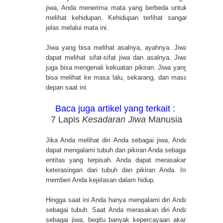
jiwa, Anda menerima mata yang berbeda untuk
melihat kehidupan. Kehidupan terlihat sangat
jelas melalui mata ini.
Jiwa yang bisa melihat asalnya, ayahnya. Jiwa
dapat melihat sifat-sifat jiwa dan asalnya. Jiwa
juga bisa mengenali kekuatan pikiran. Jiwa yang
bisa melihat ke masa lalu, sekarang, dan masa
depan saat ini.
Baca juga artikel yang terkait :
7 Lapis
Kesadaran Jiwa
Manusia
Jika Anda melihat diri Anda sebagai jiwa, Anda
dapat mengalami tubuh dan pikiran Anda sebagai
entitas yang terpisah. Anda dapat merasakan
keterasingan dari tubuh dan pikiran Anda. Ini
memberi Anda kejelasan dalam hidup.
Hingga saat ini Anda hanya mengalami diri Anda
sebagai tubuh. Saat Anda merasakan diri Anda
sebagai jiwa, begitu banyak kepercayaan akan