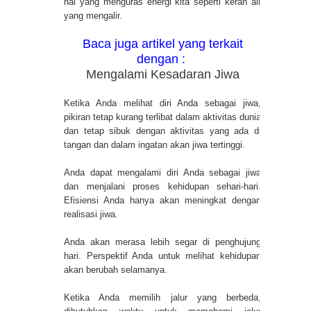
hal yang menguras energi kita seperti keran air
yang mengalir.
Baca juga artikel yang terkait
dengan :
Mengalami Kesadaran Jiwa
Ketika Anda melihat diri Anda sebagai jiwa,
pikiran tetap kurang terlibat dalam aktivitas dunia
dan tetap sibuk dengan aktivitas yang ada di
tangan dan dalam ingatan akan jiwa tertinggi.
Anda dapat mengalami diri Anda sebagai jiwa
dan menjalani proses kehidupan sehari-hari.
Efisiensi Anda hanya akan meningkat dengan
realisasi jiwa.
Anda akan merasa lebih segar di penghujung
hari. Perspektif Anda untuk melihat kehidupan
akan berubah selamanya.
Ketika Anda memilih jalur yang berbeda,