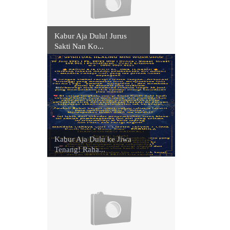
Kabur Aja Dulu! Jurus
Sakti Nan Ko...
Kabur Aja Dulu ke Jiwa
Tenang! Raha...