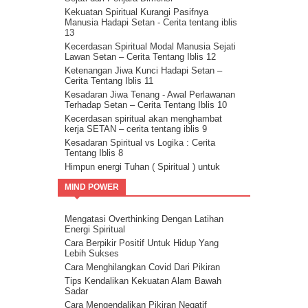
Kekuatan Spiritual Kurangi Pasifnya
Manusia Hadapi Setan - Cerita tentang iblis
13
Kecerdasan Spiritual Modal Manusia Sejati
Lawan Setan – Cerita Tentang Iblis 12
Ketenangan Jiwa Kunci Hadapi Setan –
Cerita Tentang Iblis 11
Kesadaran Jiwa Tenang - Awal Perlawanan
Terhadap Setan – Cerita Tentang Iblis 10
Kecerdasan spiritual akan menghambat
kerja SETAN – cerita tentang iblis 9
Kesadaran Spiritual vs Logika : Cerita
Tentang Iblis 8
Himpun energi Tuhan ( Spiritual ) untuk
kalahkan Setan – Cerita tentang iblis 7
MIND POWER
Cara kalahkan setan dengan kristalisasi
Firman Tuhan – cerita tentang iblis 6
Guru Sejati Sadarkan Manusia Untuk
Mengatasi Overthinking Dengan Latihan
Melawan Iblis : Cerita Tentang Iblis 5
Energi Spiritual
Cahaya Allah untuk melawan setan : cerita
Cara Berpikir Positif Untuk Hidup Yang
tentang iblis 4
Lebih Sukses
Ilmu Spiritual Untuk Melawan Iblis : Cerita
Cara Menghilangkan Covid Dari Pikiran
Tentang Iblis 3
Tips Kendalikan Kekuatan Alam Bawah
Cerita Tentang Iblis 2 – Kecerdasan
Sadar
Spiritual Adalah Musuh Iblis
Cara Mengendalikan Pikiran Negatif