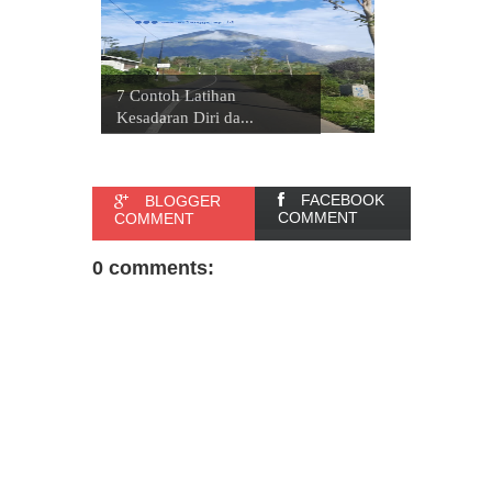
7 Contoh Latihan
Kesadaran Diri da...
FACEBOOK
BLOGGER
COMMENT
COMMENT
0 comments: