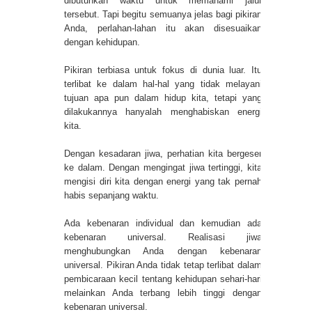
dibutuhkan waktu untuk memahami jalur
tersebut. Tapi begitu semuanya jelas bagi pikiran
Anda, perlahan-lahan itu akan disesuaikan
dengan kehidupan.
Pikiran terbiasa untuk fokus di dunia luar. Itu
terlibat ke dalam hal-hal yang tidak melayani
tujuan apa pun dalam hidup kita, tetapi yang
dilakukannya hanyalah menghabiskan energi
kita.
Dengan kesadaran jiwa, perhatian kita bergeser
ke dalam. Dengan mengingat jiwa tertinggi, kita
mengisi diri kita dengan energi yang tak pernah
habis sepanjang waktu.
Ada kebenaran individual dan kemudian ada
kebenaran universal. Realisasi jiwa
menghubungkan Anda dengan kebenaran
universal. Pikiran Anda tidak tetap terlibat dalam
pembicaraan kecil tentang kehidupan sehari-hari
melainkan Anda terbang lebih tinggi dengan
kebenaran universal.