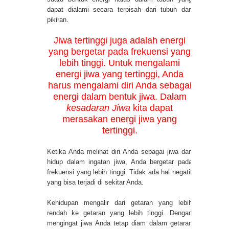
dapat dialami secara terpisah dari tubuh dan
pikiran.
Jiwa tertinggi juga adalah energi
yang bergetar pada frekuensi yang
lebih tinggi. Untuk mengalami
energi jiwa yang tertinggi, Anda
harus mengalami diri Anda sebagai
energi dalam bentuk jiwa. Dalam
kesadaran Jiwa
kita dapat
merasakan energi jiwa yang
tertinggi.
Ketika Anda melihat diri Anda sebagai jiwa dan
hidup dalam ingatan jiwa, Anda bergetar pada
frekuensi yang lebih tinggi. Tidak ada hal negatif
yang bisa terjadi di sekitar Anda.
Kehidupan mengalir dari getaran yang lebih
rendah ke getaran yang lebih tinggi. Dengan
mengingat jiwa Anda tetap diam dalam getaran