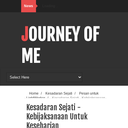
News
Loading…
JOURNEY OF
ME
Home
/
Kesadaran Sejati
/
Pesan untuk
LightWorker
/
Kesadaran Sejati - Kebijaksanaan
Untuk Keseharian
Kesadaran Sejati -
Kebijaksanaan Untuk
Keseharian