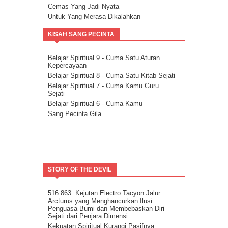
Cemas Yang Jadi Nyata
Untuk Yang Merasa Dikalahkan
Corona dan Congorna
KISAH SANG PECINTA
Kita semua adalah saluran berkat
Esai tentang Ketersediaan.
Rencana Agung
Belajar Spiritual 9 - Cuma Satu Aturan
Kepercayaan
Milikilah Kepercayaan penuh kepada
Kekuatan Iman.
Belajar Spiritual 8 - Cuma Satu Kitab Sejati
Bakatmu.
Belajar Spiritual 7 - Cuma Kamu Guru
Sejati
Janji Pelajaran untuk kemandirian Jiwa
Belajar Spiritual 6 - Cuma Kamu
Spiritualitas Kehidupan
Sang Pecinta Gila
Arahkan Perhatianmu Ke Dalam
Mitra Kekal Kita Untuk Wujudkan Misi
Hidup
8 Langkah Menuju Conscious Co-creation.
Tuhan Tidak Akan Pernah
Meninggalkanmu.
STORY OF THE DEVIL
Tentang Aspirasi.
Kita Adalah Bagian Dari Puzle Kosmik
Buanglah Belenggu Diri Palsu itu..
516.863: Kejutan Electro Tacyon Jalur
Arcturus yang Menghancurkan Ilusi
Pertanyaan untuk Dipertimbangkan.
Penguasa Bumi dan Membebaskan Diri
Ini Bisa Jadi Hidup Yang Mudah
Sejati dari Penjara Dimensi
Kekuatan Spiritual Kurangi Pasifnya