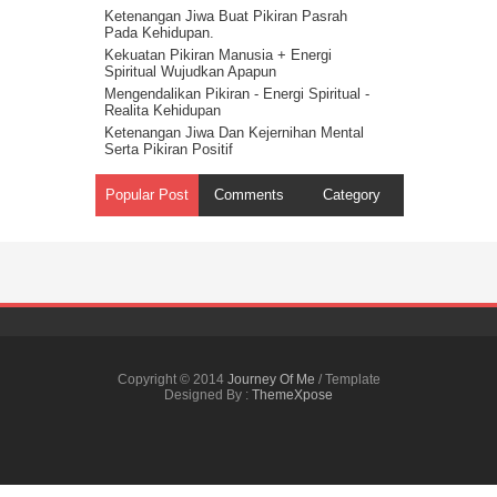
Ketenangan Jiwa Buat Pikiran Pasrah
Pada Kehidupan.
Kekuatan Pikiran Manusia + Energi
Spiritual Wujudkan Apapun
Mengendalikan Pikiran - Energi Spiritual -
Realita Kehidupan
Ketenangan Jiwa Dan Kejernihan Mental
Serta Pikiran Positif
Energi Spiritual Mengendalikan Pikiran Dari
Masalah
Popular Post
Comments
Category
Pikiran Positif Membuat Kehidupan Positif
- Hukum Tarik Menarik
Kekuatan Pikiran Positif - Hukum Tindakan
Rahasia Kekuatan Pikiran – Hukum
Getaran
Kekuatan Pikiran Manusia - Hukum
Kesatuan Ilahi ( Onenes )
Cara Mengendalikan Pikiran – Harapan dan
Kenyataan 15
Copyright © 2014
Journey Of Me
/ Template
Kekuatan Pikiran Manusia - Harapan Dan
Designed By :
ThemeXpose
Kenyataan 12
Harapan dan Kenyataan 3 - Ketenangan
Hati & Pikiran
Cara Memajukan Perusahaan Dengan
Kekuatan Mental