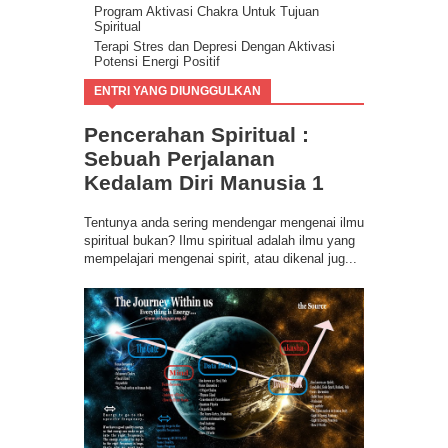
Program Aktivasi Chakra Untuk Tujuan
Spiritual
Terapi Stres dan Depresi Dengan Aktivasi
Potensi Energi Positif
Program Buang Sial untuk Datangkan
ENTRI YANG DIUNGGULKAN
Keberuntungan & Kesuksesan dalam Hidup
Ilmu Spiritual Berbasis Energi Kesadaran
Pencerahan Spiritual :
Program Coaching Holistic, Positif
Consciousness for Success
Sebuah Perjalanan
Kedalam Diri Manusia 1
Tentunya anda sering mendengar mengenai ilmu
spiritual bukan? Ilmu spiritual adalah ilmu yang
mempelajari mengenai spirit, atau dikenal jug...