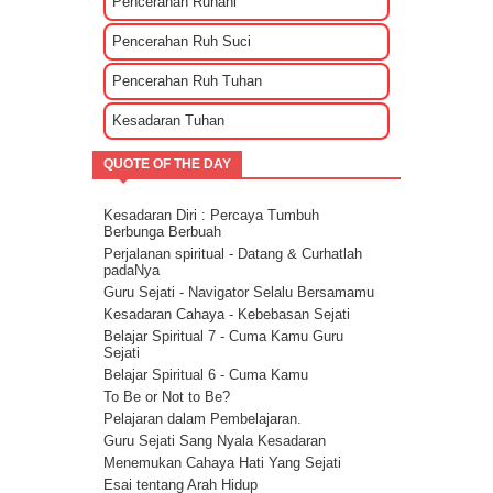
Pencerahan Ruhani
Kehidupan Part 2
Penyebab Terjadinya Masalah Dalam
Pencerahan Ruh Suci
Kehidupan Part 1
Kekuatan Hati Kunci Langgengnya Suatu
Pencerahan Ruh Tuhan
Hubungan
Mencari Cinta Sejati Untuk Masa Depan
Kesadaran Tuhan
Mencari Arti Cinta Sejati Dalam Sebuah
Hubungan
QUOTE OF THE DAY
Cara Menenangkan Pikiran Saat Galau
Cara Mengendalikan Emosi Dengan
Menghapuskan Energi Negatif
Kesadaran Diri : Percaya Tumbuh
Cara Mengatasi Depresi Menggunakan
Berbunga Berbuah
Energi
Perjalanan spiritual - Datang & Curhatlah
Energi Kasih Sayang - Tehnik Double Pink
padaNya
Guru Sejati - Navigator Selalu Bersamamu
Kesadaran Cahaya - Kebebasan Sejati
Belajar Spiritual 7 - Cuma Kamu Guru
Sejati
Belajar Spiritual 6 - Cuma Kamu
To Be or Not to Be?
Pelajaran dalam Pembelajaran.
Guru Sejati Sang Nyala Kesadaran
Menemukan Cahaya Hati Yang Sejati
Esai tentang Arah Hidup