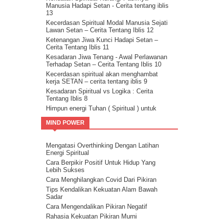
Manusia Hadapi Setan - Cerita tentang iblis
13
Kecerdasan Spiritual Modal Manusia Sejati
Lawan Setan – Cerita Tentang Iblis 12
Ketenangan Jiwa Kunci Hadapi Setan –
Cerita Tentang Iblis 11
Kesadaran Jiwa Tenang - Awal Perlawanan
Terhadap Setan – Cerita Tentang Iblis 10
Kecerdasan spiritual akan menghambat
kerja SETAN – cerita tentang iblis 9
Kesadaran Spiritual vs Logika : Cerita
Tentang Iblis 8
Himpun energi Tuhan ( Spiritual ) untuk
kalahkan Setan – Cerita tentang iblis 7
MIND POWER
Cara kalahkan setan dengan kristalisasi
Firman Tuhan – cerita tentang iblis 6
Guru Sejati Sadarkan Manusia Untuk
Mengatasi Overthinking Dengan Latihan
Melawan Iblis : Cerita Tentang Iblis 5
Energi Spiritual
Cahaya Allah untuk melawan setan : cerita
Cara Berpikir Positif Untuk Hidup Yang
tentang iblis 4
Lebih Sukses
Ilmu Spiritual Untuk Melawan Iblis : Cerita
Cara Menghilangkan Covid Dari Pikiran
Tentang Iblis 3
Tips Kendalikan Kekuatan Alam Bawah
Cerita Tentang Iblis 2 – Kecerdasan
Sadar
Spiritual Adalah Musuh Iblis
Cara Mengendalikan Pikiran Negatif
Cerita Tentang Iblis Bagian 1
Rahasia Kekuatan Pikiran Murni