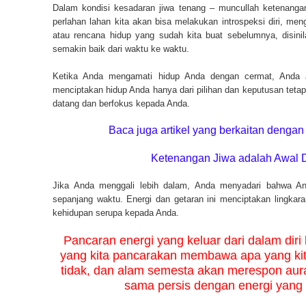
Dalam kondisi kesadaran jiwa tenang – muncullah ketenangan
perlahan lahan kita akan bisa melakukan introspeksi diri, me
atau rencana hidup yang sudah kita buat sebelumnya, disinil
semakin baik dari waktu ke waktu.
Ketika Anda mengamati hidup Anda dengan cermat, Anda 
menciptakan hidup Anda hanya dari pilihan dan keputusan teta
datang dan berfokus kepada Anda.
Baca juga artikel yang berkaitan dengan
Ketenangan Jiwa adalah Awal D
Jika Anda menggali lebih dalam, Anda menyadari bahwa An
sepanjang waktu. Energi dan getaran ini menciptakan lingkar
kehidupan serupa kepada Anda.
Pancaran energi yang keluar dari dalam diri k
yang kita pancarakan membawa apa yang kita
tidak, dan alam semesta akan merespon aura
sama persis dengan energi yang 