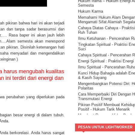
Hukum Irama – Hukum Energi A
alam semesta ( Part 2 )
Semesta
Hidup Sukses Dengan Membac
Hukum Karma
Petunjuk Alam Semesta ( Part 1 
Memahami Hukum Alam Denga
Mengenal Jati Diri Manusia
Mengamati Sifat Alamiah Segal
 pikiran bahwa hari ini akan terjadi
Kesadaran Spiritual Kunci Penc
Cahaya Diatas Cahaya - Praktisi
2an dan tanpa sadar berasumsi dan
Dunia
Ruh Tuhan
r,…. Rasa baper ini akan jauh lebih
Ilmu Ketuhanan - Pencerahan R
 Dan….Alam semesta akan merespond
Tingkatan Spiritual - Praktisi En
n pikiran. Disinilah ketenangan hati
Suci
rusaha menyadari dan mengendalikan
Cahaya Spiritual - Pencerahan 
keinginan )
Energi Spiritual : Praktisi Energ
Ilmu Spiritual - Pencerahan Ruh
a harus mengubah kualitas
Kunci Hidup Bahagia adalah Ene
 ini terdiri dari energi dan
& Kasih Sayang
Mengembangkan Potensi Diri: 
Polaritas
Cara Memperbaiki Diri Dengan 
wa perubahan yang diperlukan pada
Transmutasi Energi
Pikiran Positif Membuat Kehidu
Positif - Hukum Tarik Menarik
agian besar energi di dalam tubuh.
Membuat Rencana Hidup Berda
Hukum Kompensasi.
 Anda.
Cara Hidup Bahagia dengan Hu
PESAN UNTUK LIGHTWORKER
Sebab dan Akibat
nda berkorelasi. Anda harus sangat