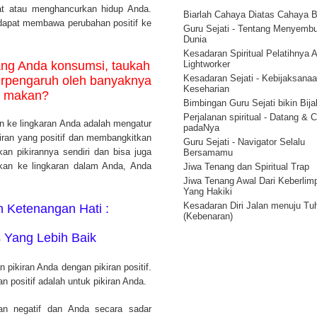
Menjadi Pribadi Yang Lebih Bai
at atau menghancurkan hidup Anda.
Hukum Penyesuaian - Korespon
Biarlah Cahaya Diatas Cahaya B
apat membawa perubahan positif ke
Kekuatan Pikiran Positif - Huku
Guru Sejati - Tentang Menyemb
Tindakan
Dunia
Rahasia Kekuatan Pikiran – Hu
Kesadaran Spiritual Pelatihnya 
Getaran
ang Anda konsumsi, taukah
Lightworker
Kekuatan Pikiran Manusia - Hu
Kesadaran Sejati - Kebijaksana
erpengaruh oleh banyaknya
Kesatuan Ilahi ( Onenes )
Keseharian
a makan?
12 Hukum Energi Alam Semesta
Bimbingan Guru Sejati bikin Bij
Perjalanan spiritual - Datang & 
 ke lingkaran Anda adalah mengatur
padaNya
kiran yang positif dan membangkitkan
Guru Sejati - Navigator Selalu
an pikirannya sendiri dan bisa juga
Bersamamu
ukan ke lingkaran dalam Anda, Anda
Jiwa Tenang dan Spiritual Trap
Jiwa Tenang Awal Dari Keberlim
Yang Hakiki
Kesadaran Diri Jalan menuju Tu
an Ketenangan Hati :
(Kebenaran)
Tantangan besar.
s Yang Lebih Baik
Kenali Pola Ilahiah 1
Pencerahan Hidup : Stop Introsp
pikiran Anda dengan pikiran positif.
Mulailah Mengamati
 positif adalah untuk pikiran Anda.
Aliran Energi Spiritual Adalah S
Kreasi
Membedakan antara Kesadaran 
an negatif dan Anda secara sadar