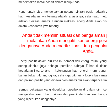
menciptakan rantai positif dalam hidup Anda.
Kunci untuk bisa mengeluarkan potensi pikiran positif adal
hati, kesadaran jiwa tenang adalah rahasianya, salah satu me
adalah rileksasi energi. Dengan rileksasi energi Anda akan b
dalam kesadaran jiwa tenang.
Anda tidak memilih situasi dan pengalaman p
melainkan Anda mengaktifkan energi posit
dengannya Anda menarik situasi dan pengalam
Anda.
Energi positif dalam diri kita ini berasal dari energi murni y
sering disebut juga sebagai percikan cahaya Tuhan di dala
kesadaran jiwa tenang – ketenangan hati, energi murni yang b
bahan bakar pikiran, logika, sehingga pikiran
- logika bisa ma
dan pikiran positif yang dibawa oleh energi diri akan terpanca
Semua pekerjaan yang diperlukan diperlukan di dalam diri. Ke
mengetahui saat tubuh, pikiran dan jiwa Anda tidak seimban
yang diperlukan dengannya.