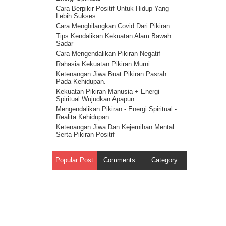
Melawan Iblis : Cerita Tentang Iblis 5
Cara Berpikir Positif Untuk Hidup Yang
 melalui
Cahaya Allah untuk melawan setan :
Lebih Sukses
cerita tentang iblis 4
Cara Menghilangkan Covid Dari Pikiran
ita
Ilmu Spiritual Untuk Melawan Iblis : Cerita
Tips Kendalikan Kekuatan Alam Bawah
Tentang Iblis 3
Sadar
n Tuhan
Cerita Tentang Iblis 2 – Kecerdasan
Cara Mengendalikan Pikiran Negatif
Spiritual Adalah Musuh Iblis
Rahasia Kekuatan Pikiran Murni
Cerita Tentang Iblis Bagian 1
diri.
Ketenangan Jiwa Buat Pikiran Pasrah
Pada Kehidupan.
Kekuatan Pikiran Manusia + Energi
lah
Spiritual Wujudkan Apapun
haya
Mengendalikan Pikiran - Energi Spiritual -
Tak Tau
Realita Kehidupan
Ketenangan Jiwa Dan Kejernihan Mental
angnya
Serta Pikiran Positif
Energi Spiritual Mengendalikan Pikiran
yesal
Dari Masalah
Popular Post
Comments
Category
Pikiran Positif Membuat Kehidupan
sofi
Positif - Hukum Tarik Menarik
Kekuatan Pikiran Positif - Hukum
n Tuhan
Tindakan
kesadaran
Rahasia Kekuatan Pikiran – Hukum
alsu
Getaran
i
Kekuatan Pikiran Manusia - Hukum
Kesatuan Ilahi ( Onenes )