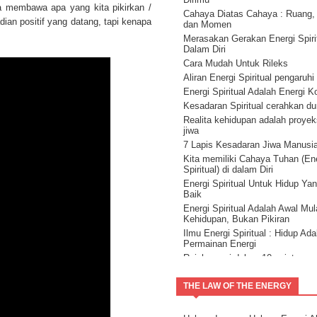
ta membawa apa yang kita pikirkan /
Cahaya Diatas Cahaya : Ruang,
dian positif yang datang, tapi kenapa
dan Momen
Merasakan Gerakan Energi Spirit
Dalam Diri
Cara Mudah Untuk Rileks
Aliran Energi Spiritual pengaruhi
Energi Spiritual Adalah Energi 
Kesadaran Spiritual cerahkan d
Realita kehidupan adalah proyeks
jiwa
7 Lapis Kesadaran Jiwa Manusi
Kita memiliki Cahaya Tuhan (En
Spiritual) di dalam Diri
Energi Spiritual Untuk Hidup Ya
Baik
Energi Spiritual Adalah Awal Mul
Kehidupan, Bukan Pikiran
Ilmu Energi Spiritual : Hidup Ada
Permainan Energi
Reinkarnasi dalam 10 point
Kehidupan dan Reinkarnasi ( rei
3 )
THE LAW OF THE ENERGY
Kecerdasan Spiritual
Hidup sukses dengan membaca 