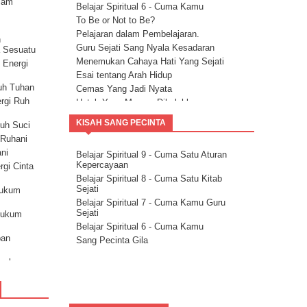
lam
Belajar Spiritual 6 - Cuma Kamu
a
To Be or Not to Be?
)
Pelajaran dalam Pembelajaran.
n
Guru Sejati Sang Nyala Kesadaran
a Sesuatu
erahan
Menemukan Cahaya Hati Yang Sejati
 Energi
Esai tentang Arah Hidup
uh Tuhan
Cemas Yang Jadi Nyata
ergi Ruh
Untuk Yang Merasa Dikalahkan
Corona dan Congorna
KISAH SANG PECINTA
Ruh Suci
Kita semua adalah saluran berkat
i Ruhani
Esai tentang Ketersediaan.
ani
Belajar Spiritual 9 - Cuma Satu Aturan
Rencana Agung
Kepercayaan
rgi Cinta
Milikilah Kepercayaan penuh kepada
Belajar Spiritual 8 - Cuma Satu Kitab
Kekuatan Iman.
Sejati
Hukum
Bakatmu.
Belajar Spiritual 7 - Cuma Kamu Guru
Janji Pelajaran untuk kemandirian Jiwa
Sejati
Hukum
Spiritualitas Kehidupan
Belajar Spiritual 6 - Cuma Kamu
Arahkan Perhatianmu Ke Dalam
pan
Sang Pecinta Gila
Mitra Kekal Kita Untuk Wujudkan Misi
Hidup
sarkan
8 Langkah Menuju Conscious Co-
creation.
kum
Tuhan Tidak Akan Pernah