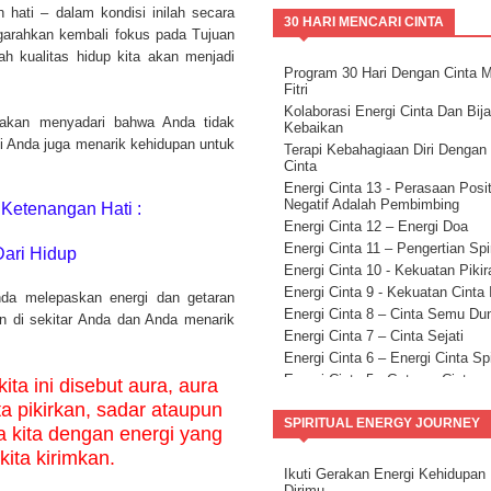
 hati – dalam kondisi inilah secara
30 HARI MENCARI CINTA
ngarahkan kembali fokus pada Tujuan
ah kualitas hidup kita akan menjadi
Program 30 Hari Dengan Cinta 
Fitri
Kolaborasi Energi Cinta Dan Bij
akan menyadari bahwa Anda tidak
Kebaikan
pi Anda juga menarik kehidupan untuk
Terapi Kebahagiaan Diri Dengan
Cinta
Energi Cinta 13 - Perasaan Posit
Negatif Adalah Pembimbing
 Ketenangan Hati :
Energi Cinta 12 – Energi Doa
Energi Cinta 11 – Pengertian Spir
ari Hidup
Energi Cinta 10 - Kekuatan Pikir
Energi Cinta 9 - Kekuatan Cinta I
da melepaskan energi dan getaran
Energi Cinta 8 – Cinta Semu Du
an di sekitar Anda dan Anda menarik
Energi Cinta 7 – Cinta Sejati
Energi Cinta 6 – Energi Cinta Spi
Energi Cinta 5 - Getaran Cinta
ita ini disebut aura, aura
Energi Cinta 4 – Sifat Cinta
 pikirkan, sadar ataupun
Energi Cinta 3 – Anahata ON
SPIRITUAL ENERGY JOURNEY
 kita dengan energi yang
Energi Cinta 2 - Kekuatan Niat
kita kirimkan.
Ikuti Gerakan Energi Kehidupan
Dirimu