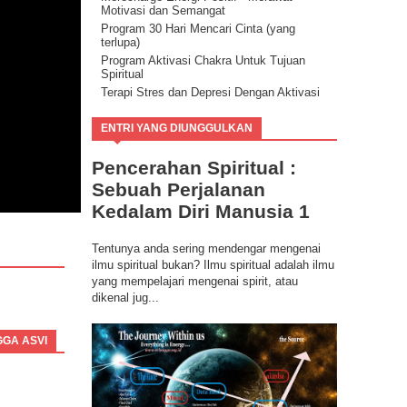
Motivasi dan Semangat
Program 30 Hari Mencari Cinta (yang
terlupa)
Program Aktivasi Chakra Untuk Tujuan
Spiritual
Terapi Stres dan Depresi Dengan Aktivasi
Potensi Energi Positif
Program Buang Sial untuk Datangkan
ENTRI YANG DIUNGGULKAN
Keberuntungan & Kesuksesan dalam
Hidup
Pencerahan Spiritual :
Ilmu Spiritual Berbasis Energi Kesadaran
Sebuah Perjalanan
Program Coaching Holistic, Positif
Consciousness for Success
Kedalam Diri Manusia 1
Tentunya anda sering mendengar mengenai
ilmu spiritual bukan? Ilmu spiritual adalah ilmu
yang mempelajari mengenai spirit, atau
dikenal jug...
GGA ASVI