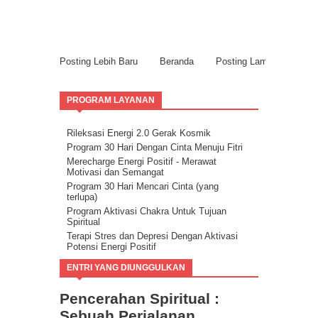
Posting Lebih Baru
Beranda
Posting Lama
PROGRAM LAYANAN
Rileksasi Energi 2.0 Gerak Kosmik
Program 30 Hari Dengan Cinta Menuju Fitri
Merecharge Energi Positif - Merawat
Motivasi dan Semangat
Program 30 Hari Mencari Cinta (yang
terlupa)
Program Aktivasi Chakra Untuk Tujuan
Spiritual
Terapi Stres dan Depresi Dengan Aktivasi
Potensi Energi Positif
Program Buang Sial untuk Datangkan
ENTRI YANG DIUNGGULKAN
Keberuntungan & Kesuksesan dalam Hidup
Ilmu Spiritual Berbasis Energi Kesadaran
Pencerahan Spiritual :
Program Coaching Holistic, Positif
Consciousness for Success
Sebuah Perjalanan