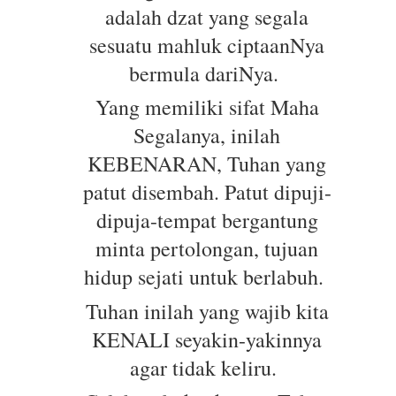
adalah dzat yang segala
Kalo Jiwa Pengennya Mengalami
sesuatu mahluk ciptaanNya
Diri Sejati, Logika Mau Gimana?
bermula dariNya.
Kabur Aja Dulu ke Jiwa Tenang:
Yang memiliki sifat Maha
Segalanya, inilah
Cara Brutal Mencari Ketenangan di
KEBENARAN, Tuhan yang
Dunia yang Gak Kenal Ampun
patut disembah. Patut dipuji-
( Kelas Gmeet ) Channeling
dipuja-tempat bergantung
minta pertolongan, tujuan
Arcturian dan Archangel Raziel -
hidup sejati untuk berlabuh.
STOP! Apakah Sobat Siap
Tuhan inilah yang wajib kita
Mengalami Energi yang Tidak
KENALI seyakin-yakinnya
Pernah Sobat Rasakan
agar tidak keliru.
Sebelumnya?