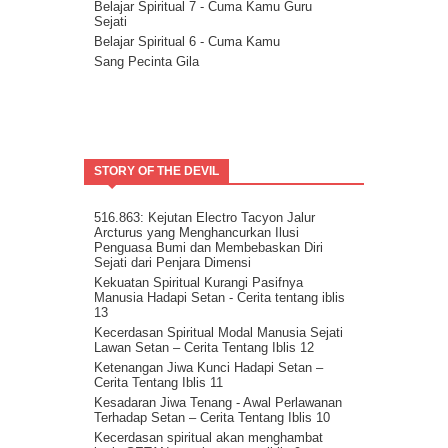
Bakatmu.
Belajar Spiritual 7 - Cuma Kamu Guru
Sejati
Janji Pelajaran untuk kemandirian Jiwa
Belajar Spiritual 6 - Cuma Kamu
Spiritualitas Kehidupan
Sang Pecinta Gila
Arahkan Perhatianmu Ke Dalam
Mitra Kekal Kita Untuk Wujudkan Misi
Hidup
8 Langkah Menuju Conscious Co-creation.
Tuhan Tidak Akan Pernah
Meninggalkanmu.
STORY OF THE DEVIL
Tentang Aspirasi.
Kita Adalah Bagian Dari Puzle Kosmik
Buanglah Belenggu Diri Palsu itu..
516.863: Kejutan Electro Tacyon Jalur
Arcturus yang Menghancurkan Ilusi
Pertanyaan untuk Dipertimbangkan.
Penguasa Bumi dan Membebaskan Diri
Ini Bisa Jadi Hidup Yang Mudah
Sejati dari Penjara Dimensi
Kekuatan Spiritual Kurangi Pasifnya
Manusia Hadapi Setan - Cerita tentang iblis
13
Kecerdasan Spiritual Modal Manusia Sejati
Lawan Setan – Cerita Tentang Iblis 12
Ketenangan Jiwa Kunci Hadapi Setan –
Cerita Tentang Iblis 11
Kesadaran Jiwa Tenang - Awal Perlawanan
Terhadap Setan – Cerita Tentang Iblis 10
Kecerdasan spiritual akan menghambat