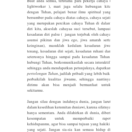
Buat anda semua, terutama para pekerja cahaya (
lightworker ), mari jaga selalu hubungan kita
dengan Tuhan, pelajari benar ilmu spiritual yang
bersumber pada cahaya diatas cahaya, cahaya sejati
yang merupakan percikan cahaya Tuhan di dalam
diri kita, akseslah cahayaa suci tersebut, lampaui
kesadaran diri palsu ( jangan terjebak oleh cahaya
asumsi pikiran dan jiwa ego, jiwa amarah serta
keinginan), masuklah kedalam kesadaran jiwa
tenang, kesadaran diri sejati, kesadaran ruhani dan
seterusnya hingga sampai pada kesadaran Tuhan,
hubungi Tuhan, berkomunikasilah secara interaktif,
sehingga anda mendapatkan petunjuknya, dapatkan
pertolongan Tuhan
, jadilah pribadi yang lebih baik,
perbaikilah kualitas jiwamu, sehingga nantinya
dirimu akan bisa menjadi bermanfaat untuk
sekitarmu.
Jangan silau dengan indahnya dunia, jangan larut
dalam kesedihan kerumitan duniawi, karena sifatnya
hanya sementara. Anda dilahirkan di dunia, diberi
kesempatan untuk memperbaiki rapot
kehidupanmu, agar bisa sampai tujuan yang hakiki,
yang sejati. Jangan sia-sia kan semasa hidup di