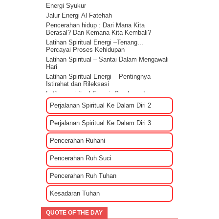
Energi Syukur
Jalur Energi Al Fatehah
Pencerahan hidup : Dari Mana Kita
Berasal? Dan Kemana Kita Kembali?
Latihan Spiritual Energi –Tenang...
Percayai Proses Kehidupan
Latihan Spiritual – Santai Dalam Mengawali
Hari
Latihan Spiritual Energi – Pentingnya
Istirahat dan Rileksasi
Latihan spiritual Energi: Panduan dan
Sharing rileksasi energi
Perjalanan Spiritual Ke Dalam Diri 2
Bagaimana Cara Mengenali EGO?
Tips Membuat Rencana Hidup Selagi
Perjalanan Spiritual Ke Dalam Diri 3
Masih Muda
Penyebab Terjadinya Masalah Dalam
Pencerahan Ruhani
Kehidupan Part 2
Penyebab Terjadinya Masalah Dalam
Pencerahan Ruh Suci
Kehidupan Part 1
Kekuatan Hati Kunci Langgengnya Suatu
Pencerahan Ruh Tuhan
Hubungan
Mencari Cinta Sejati Untuk Masa Depan
Kesadaran Tuhan
Mencari Arti Cinta Sejati Dalam Sebuah
Hubungan
QUOTE OF THE DAY
Cara Menenangkan Pikiran Saat Galau