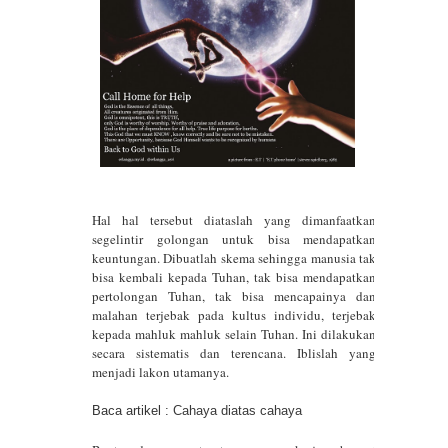
Jiwa
Makna Angka 1111 dan Makna
Setiap Angka 1 Pada Deretan 1111
Cerita Spiritual dan Manfaat Kristal
Rainbow Fluorite
Rahasia Transendensi Kesadaran
Hal hal tersebut diataslah yang dimanfaatkan
segelintir golongan untuk bisa mendapatkan
keuntungan. Dibuatlah skema sehingga manusia tak
Jiwa: Dari Portal 888 ke Blood Moon
bisa kembali kepada Tuhan, tak bisa mendapatkan
pertolongan Tuhan, tak bisa mencapainya dan
& Suara Suci
malahan terjebak pada kultus individu, terjebak
kepada mahluk mahluk selain Tuhan. Ini dilakukan
secara sistematis dan terencana. Iblislah yang
menjadi lakon utamanya.
Baca artikel :
Cahaya diatas cahaya