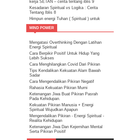
kerja SETAN – cerita tentang iblis 9
Kesadaran Spiritual vs Logika : Cerita
Tentang Iblis 8
Himpun energi Tuhan ( Spiritual ) untuk
kalahkan Setan – Cerita tentang iblis 7
MIND POWER
Cara kalahkan setan dengan kristalisasi
Firman Tuhan – cerita tentang iblis 6
Guru Sejati Sadarkan Manusia Untuk
Mengatasi Overthinking Dengan Latihan
Melawan Iblis : Cerita Tentang Iblis 5
Energi Spiritual
Cahaya Allah untuk melawan setan : cerita
Cara Berpikir Positif Untuk Hidup Yang
tentang iblis 4
Lebih Sukses
Ilmu Spiritual Untuk Melawan Iblis : Cerita
Cara Menghilangkan Covid Dari Pikiran
Tentang Iblis 3
Tips Kendalikan Kekuatan Alam Bawah
Cerita Tentang Iblis 2 – Kecerdasan
Sadar
Spiritual Adalah Musuh Iblis
Cara Mengendalikan Pikiran Negatif
Cerita Tentang Iblis Bagian 1
Rahasia Kekuatan Pikiran Murni
Ketenangan Jiwa Buat Pikiran Pasrah
Pada Kehidupan.
Kekuatan Pikiran Manusia + Energi
Spiritual Wujudkan Apapun
Mengendalikan Pikiran - Energi Spiritual -
Realita Kehidupan
Ketenangan Jiwa Dan Kejernihan Mental
Serta Pikiran Positif
Energi Spiritual Mengendalikan Pikiran Dari