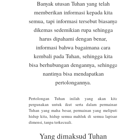
Banyak utusan Tuhan yang telah
Konyol Demi Jiwa Tenang dan
memberikan informasi kepada kita
Kesehatan Mental serta Kewarasan
semua, tapi informasi tersebut biasanya
dikemas sedemikian rupa sehingga
yang Hakiki
harus dipahami dengan benar,
516.863: Kejutan Electro Tacyon
informasi bahwa bagaimana cara
kembali pada Tuhan, sehingga kita
Jalur Arcturus yang
bisa berhubungan dengannya, sehingga
Menghancurkan Ilusi Penguasa
nantinya bisa mendapatkan
pertolongannya.
Bumi dan Membebaskan Diri Sejati
dari Penjara Dimensi
Pertolongan Tuhan inilah yang akan kita
pergunakan untuk ikut serta dalam permainan
Kabur Aja Dulu ke Jiwa Tenang!
Tuhan yang maha besar, permainan yang meliputi
hidup kita, hidup semua mahluk di semua lapisan
Rahasia Terlarang Yang
dimensi, tanpa terkecuali.
Yang dimaksud Tuhan
Membebaskan Diri Sejatimu