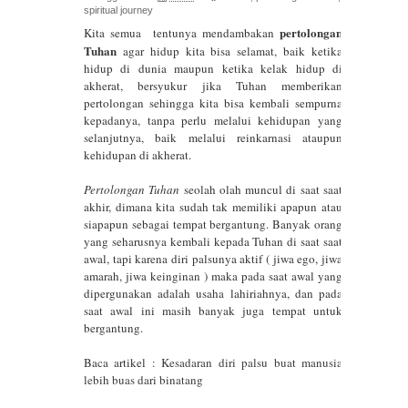
spiritual journey
pertolongan
Kita semua
tentunya mendambakan
Sejati
Tuhan
agar hidup kita bisa selamat, baik ketika
hidup di dunia maupun ketika kelak hidup di
Rileksasi Energi 2.0 Gerak Kosmik
akherat, bersyukur jika Tuhan memberikan
pertolongan sehingga kita bisa kembali sempurna
7777: Portal Diri Sejati dan
kepadanya, tanpa perlu melalui kehidupan yang
selanjutnya, baik melalui reinkarnasi ataupun
Perjalanan Jiwa di Mikro-
kehidupan di akherat.
Makrokosmos
Pertolongan Tuhan
seolah olah muncul di saat saat
akhir, dimana kita sudah tak memiliki apapun atau
siapapun sebagai tempat bergantung. Banyak orang
Kelas Gmeet Juli 2025 - Sinergi
yang seharusnya kembali kepada Tuhan di saat saat
awal, tapi karena diri palsunya aktif ( jiwa ego, jiwa
Kosmik: Memanfaatkan Teknologi
amarah, jiwa keinginan ) maka pada saat awal yang
dipergunakan adalah usaha lahiriahnya, dan pada
Jiwa dan Energi Vega untuk
saat awal ini masih banyak juga tempat untuk
bergantung.
Kehidupan Bermakna
Baca artikel :
Kesadaran diri palsu buat manusia
Kabur Aja Dulu! Jurus Sakti Nan
lebih buas dari binatang