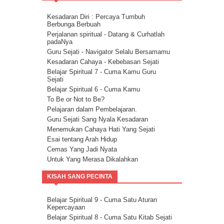
Cara Mengendalikan Emosi Dengan
Menghapuskan Energi Negatif
Kesadaran Diri : Percaya Tumbuh
Cara Mengatasi Depresi Menggunakan
Berbunga Berbuah
Energi
Perjalanan spiritual - Datang & Curhatlah
Energi Kasih Sayang - Tehnik Double Pink
padaNya
Guru Sejati - Navigator Selalu Bersamamu
Kesadaran Cahaya - Kebebasan Sejati
Belajar Spiritual 7 - Cuma Kamu Guru
Sejati
Belajar Spiritual 6 - Cuma Kamu
To Be or Not to Be?
Pelajaran dalam Pembelajaran.
Guru Sejati Sang Nyala Kesadaran
Menemukan Cahaya Hati Yang Sejati
Esai tentang Arah Hidup
Cemas Yang Jadi Nyata
Untuk Yang Merasa Dikalahkan
Corona dan Congorna
KISAH SANG PECINTA
Kita semua adalah saluran berkat
Esai tentang Ketersediaan.
Rencana Agung
Belajar Spiritual 9 - Cuma Satu Aturan
Kepercayaan
Milikilah Kepercayaan penuh kepada
Kekuatan Iman.
Belajar Spiritual 8 - Cuma Satu Kitab Sejati