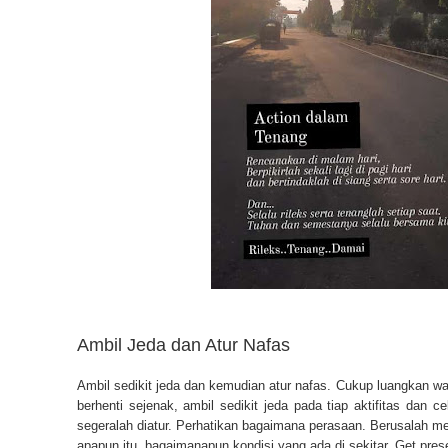
Ambil Jeda dan Atur Nafas
Ambil sedikit jeda dan kemudian atur nafas. Cukup luangkan wa
berhenti sejenak, ambil sedikit jeda pada tiap aktifitas dan ce
segeralah diatur. Perhatikan bagaimana perasaan. Berusalah me
apapun itu, bagaimanapun kondisi yang ada di sekitar. Get prese