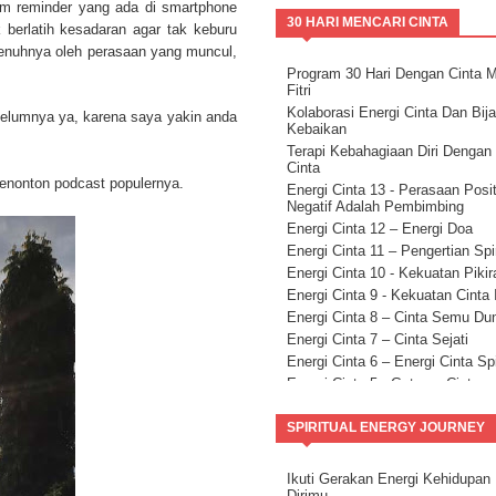
am reminder yang ada di smartphone
30 HARI MENCARI CINTA
 berlatih kesadaran agar tak keburu
sepenuhnya oleh perasaan yang muncul,
Program 30 Hari Dengan Cinta 
Fitri
Kolaborasi Energi Cinta Dan Bij
belumnya ya, karena saya yakin anda
Kebaikan
Terapi Kebahagiaan Diri Dengan
Cinta
 penonton podcast populernya.
Energi Cinta 13 - Perasaan Posit
Negatif Adalah Pembimbing
Energi Cinta 12 – Energi Doa
Energi Cinta 11 – Pengertian Spir
Energi Cinta 10 - Kekuatan Pikir
Energi Cinta 9 - Kekuatan Cinta I
Energi Cinta 8 – Cinta Semu Du
Energi Cinta 7 – Cinta Sejati
Energi Cinta 6 – Energi Cinta Spi
Energi Cinta 5 - Getaran Cinta
Energi Cinta 4 – Sifat Cinta
Energi Cinta 3 – Anahata ON
SPIRITUAL ENERGY JOURNEY
Energi Cinta 2 - Kekuatan Niat
Ikuti Gerakan Energi Kehidupan
Dirimu