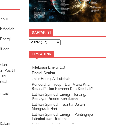
Menuju
ak Adalah
DAFTAR ISI
 Energi
if dan
TIPS & TRIK
itual
Rileksasi Energi 1.0
an Positif
Energi Syukur
lahi
Jalur Energi Al Fatehah
niawi
Pencerahan hidup : Dari Mana Kita
Berasal? Dan Kemana Kita Kembali?
ritual
Latihan Spiritual Energi –Tenang...
Percayai Proses Kehidupan
Latihan Spiritual – Santai Dalam
Mengawali Hari
Latihan Spiritual Energi – Pentingnya
Istirahat dan Rileksasi
 Dalam
Latihan spiritual Energi: Panduan dan