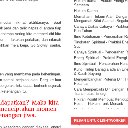
Hukum Irama – Hukum Energi A
alam semesta ( Part 2 )
Semesta
Hidup Sukses Dengan Membac
Hukum Karma
Petunjuk Alam Semesta ( Part 1 
Memahami Hukum Alam Denga
Mengenal Jati Diri Manusia
Mengamati Sifat Alamiah Segal
emudian nikmati aktifitasnya. Saat
Kesadaran Spiritual Kunci Penc
Cahaya Diatas Cahaya - Praktisi
Dunia
 jeda dan tarik napas di antara tiap
Ruh Tuhan
eberapa sering kita memberi diri kita
Ilmu Ketuhanan - Pencerahan R
 pun — lakukan perlahan, dan nikmati
Tingkatan Spiritual - Praktisi En
ihkan meja kerja. Go Slowly, santai,
Suci
Cahaya Spiritual - Pencerahan 
Energi Spiritual : Praktisi Energ
Ilmu Spiritual - Pencerahan Ruh
Kunci Hidup Bahagia adalah Ene
& Kasih Sayang
omen yang membawa pada keheningan.
Mengembangkan Potensi Diri: 
sambil berjalan-jalan. Pergi ke luar
Polaritas
bergerak, kita dapat berhenti sejenak
Cara Memperbaiki Diri Dengan 
ketenangan itu.
Transmutasi Energi
Pikiran Positif Membuat Kehidu
idapatkan? Maka kita
Positif - Hukum Tarik Menarik
 menciptakan momen
Membuat Rencana Hidup Berda
Hukum Kompensasi.
enangan jiwa.
Cara Hidup Bahagia dengan Hu
PESAN UNTUK LIGHTWORKER
Sebab dan Akibat
an kesadaran dengan rileksasi energi