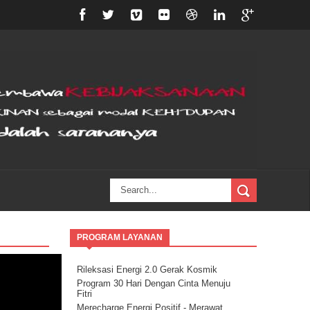
PROGRAM LAYANAN
Rileksasi Energi 2.0 Gerak Kosmik
Program 30 Hari Dengan Cinta Menuju
Fitri
Merecharge Energi Positif - Merawat