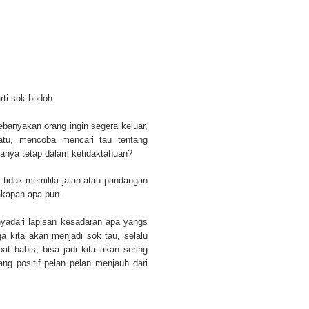
Pikiran?
Masuk pada Kesadaran Spiritual
Rilekasi Energi
Ilmu spiritual cahaya membuat k
Mengikuti kehendak Tuhan
Kesadaran Spiritual – Kehadira
dalam diri manusia
Kedamaian di bumi di mulai dari
kedamaian di dalam hati kita sen
rti sok bodoh.
Kowekiaku
ebanyakan orang ingin segera keluar,
Pekerja Cahaya - Ayo Bertindak
atu, mencoba mencari tau tentang
Lightworkers – Sang Pekerja Ca
asanya tetap dalam ketidaktahuan?
Kesadaran Jiwa tak Aktif Maka 
Tujuan
Guru Sejati Muncul Melalui Dat
tidak memiliki jalan atau pandangan
Kesadaran
akapan apa pun.
Temui Guru Sejati Agar Tak Men
Kemudian
yadari lapisan kesadaran apa yangs
Kenal Tuhan akan mengubah filo
ga kita akan menjadi sok tau, selalu
kehidupan
pat habis, bisa jadi kita akan sering
Kesadaran Diri Dalam Permaina
ng positif pelan pelan menjauh dari
Kembali kepada Tuhan dengan 
Diri Sejati untuk melawan Diri P
Ilmu Spiritual Untuk Transformas
Kesadaran