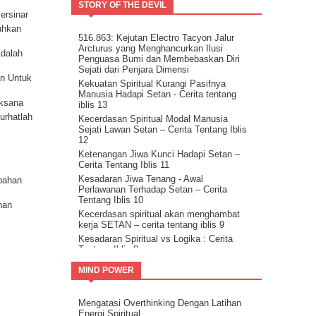
Meninggalkanmu.
k dengan
STORY OF THE DEVIL
densi
ersinar
Tentang Aspirasi.
m
uhkan
Kita Adalah Bagian Dari Puzle Kosmik
516.863: Kejutan Electro Tacyon Jalur
Buanglah Belenggu Diri Palsu itu..
Arcturus yang Menghancurkan Ilusi
kum
Adalah
Pertanyaan untuk Dipertimbangkan.
Penguasa Bumi dan Membebaskan Diri
Sejati dari Penjara Dimensi
Ini Bisa Jadi Hidup Yang Mudah
kum
an Untuk
Kekuatan Spiritual Kurangi Pasifnya
Manusia Hadapi Setan - Cerita tentang
aksana
iblis 13
Curhatlah
Kecerdasan Spiritual Modal Manusia
Sejati Lawan Setan – Cerita Tentang Iblis
12
Ketenangan Jiwa Kunci Hadapi Setan –
Cerita Tentang Iblis 11
Kesadaran Jiwa Tenang - Awal
pahan
Perlawanan Terhadap Setan – Cerita
Tentang Iblis 10
han
Kecerdasan spiritual akan menghambat
kerja SETAN – cerita tentang iblis 9
Kesadaran Spiritual vs Logika : Cerita
Tentang Iblis 8
eksi –
Himpun energi Tuhan ( Spiritual ) untuk
MIND POWER
kalahkan Setan – Cerita tentang iblis 7
umber
Cara kalahkan setan dengan kristalisasi
Firman Tuhan – cerita tentang iblis 6
Mengatasi Overthinking Dengan Latihan
dan
Guru Sejati Sadarkan Manusia Untuk
Energi Spiritual