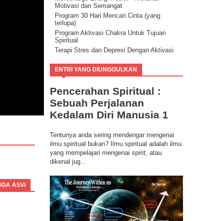
Motivasi dan Semangat
Program 30 Hari Mencari Cinta (yang
terlupa)
Program Aktivasi Chakra Untuk Tujuan
Spiritual
Terapi Stres dan Depresi Dengan Aktivasi
Potensi Energi Positif
Program Buang Sial untuk Datangkan
ENTRI YANG DIUNGGULKAN
Keberuntungan & Kesuksesan dalam
Hidup
Pencerahan Spiritual :
Ilmu Spiritual Berbasis Energi Kesadaran
Sebuah Perjalanan
Program Coaching Holistic, Positif
Consciousness for Success
Kedalam Diri Manusia 1
Tentunya anda sering mendengar mengenai
ilmu spiritual bukan? Ilmu spiritual adalah ilmu
yang mempelajari mengenai spirit, atau
dikenal jug...
GGA ASVI