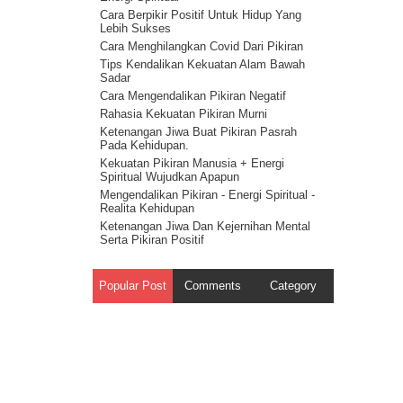
Melawan Iblis : Cerita Tentang Iblis 5
Cara Berpikir Positif Untuk Hidup Yang
 melalui
Cahaya Allah untuk melawan setan :
Lebih Sukses
cerita tentang iblis 4
Cara Menghilangkan Covid Dari Pikiran
ita
Ilmu Spiritual Untuk Melawan Iblis : Cerita
Tips Kendalikan Kekuatan Alam Bawah
Tentang Iblis 3
Sadar
n Tuhan
Cerita Tentang Iblis 2 – Kecerdasan
Cara Mengendalikan Pikiran Negatif
Spiritual Adalah Musuh Iblis
Rahasia Kekuatan Pikiran Murni
Cerita Tentang Iblis Bagian 1
diri.
Ketenangan Jiwa Buat Pikiran Pasrah
Pada Kehidupan.
Kekuatan Pikiran Manusia + Energi
lah
Spiritual Wujudkan Apapun
haya
Mengendalikan Pikiran - Energi Spiritual -
Tak Tau
Realita Kehidupan
Ketenangan Jiwa Dan Kejernihan Mental
angnya
Serta Pikiran Positif
Energi Spiritual Mengendalikan Pikiran
yesal
Dari Masalah
Popular Post
Comments
Category
Pikiran Positif Membuat Kehidupan
sofi
Positif - Hukum Tarik Menarik
Kekuatan Pikiran Positif - Hukum
n Tuhan
Tindakan
kesadaran
Rahasia Kekuatan Pikiran – Hukum
alsu
Getaran
i
Kekuatan Pikiran Manusia - Hukum
Kesatuan Ilahi ( Onenes )